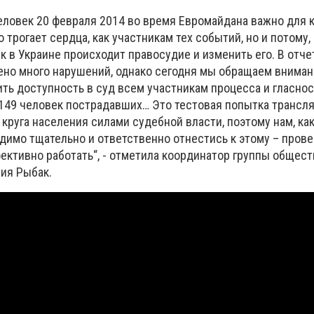
человек 20 февраля 2014 во время Евромайдана важно для 
о трогает сердца, как участникам тех событий, но и потому,
к в Украине происходит правосудие и изменить его. В отче
ено много нарушений, однако сегодня мы обращаем вниман
ть доступность в суд всем участникам процесса и гласнос
 149 человек пострадавших… Это тестовая попытка трансл
круга населения силами судебной власти, поэтому нам, ка
димо тщательно и ответственно отнестись к этому – прове
ективно работать“, - отметила координатор группы общес
ия Рыбак.