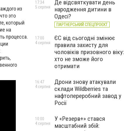
Де відсвяткувати день
17:34
5 серпня
каждого из
народження дитини в
 что это
Одесі?
те, который
ПАРТНЕРСЬКИЙ СПЕЦПРОЄКТ
ие на
ть процесса.
ЄС від сьогодні змінює
17:00
4 серпня
яции
правила захисту для
к
чоловіків призовного віку:
рить,
хто не зможе його
твенного
отримати
Дрони знову атакували
16:47
4 серпня
склади Wildberries та
нафтопереробний завод у
Росії
У «Резерв+» стався
10:00
4 серпня
масштабний збій: