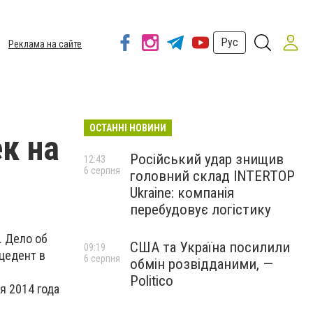
Рус
Реклама на сайте
ОСТАННІ НОВИНИ
ек на
Російський удар знищив
12:43
6 серпня
головний склад INTERTOP
Ukraine: компанія
перебудовує логістику
. Дело об
США та Україна посилили
09:19
цедент в
6 серпня
обмін розвідданими, —
Politico
я 2014 года