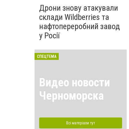
Дрони знову атакували
склади Wildberries та
нафтопереробний завод
у Росії
СПЕЦТЕМА
Видео новости
Черноморска
Всі матеріали тут