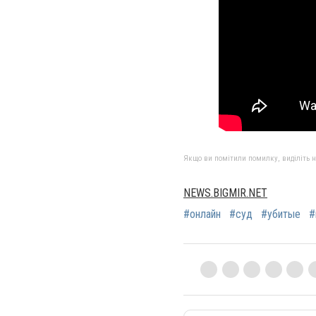
Якщо ви помітили помилку, виділіть нео
NEWS.BIGMIR.NET
#онлайн
#суд
#убитые
#