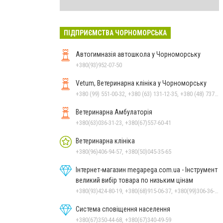
ПІДПРИЄМСТВА ЧОРНОМОРСЬКА
Автогимназія автошкола у Чорноморську
+380(93)952-07-50
Vetum, Ветеринарна клініка у Чорноморську
+380 (99) 551-00-32, +380 (63) 131-12-35, +380 (48) 737-69-48, +380 (66) 784-33-31
Ветеринарна Амбулаторія
+380(63)036-31-23, +380(67)557-60-41
Ветеринарна клініка
+380(96)406-94-57, +380(50)045-35-65
Інтернет-магазин megapega.com.ua - Інструмент
великий вибір товара по низьким цінам
+380(93)424-80-19, +380(68)915-06-37, +380(99)306-36-14
Система сповіщення населення
+380(67)350-44-68, +380(67)340-49-59