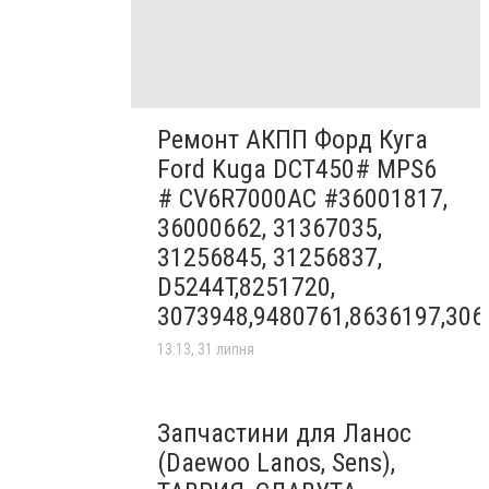
Ремонт АКПП Форд Куга
Ford Kuga DCT450# MPS6
# CV6R7000AC #36001817,
36000662, 31367035,
31256845, 31256837,
D5244T,8251720,
3073948,9480761,8636197,306
13:13, 31 липня
Запчастини для Ланос
(Daewoo Lanos, Sens),