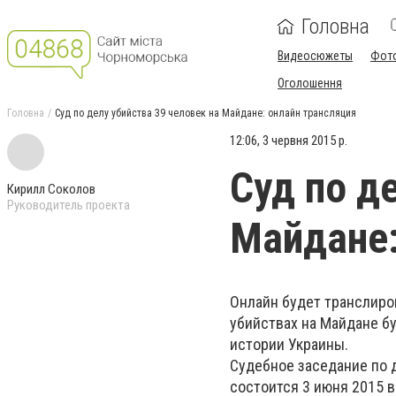
Головна
Видеосюжеты
Фот
Оголошення
Головна
Суд по делу убийства 39 человек на Майдане: онлайн трансляция
12:06, 3 червня 2015 р.
Суд по д
Кирилл Соколов
Руководитель проекта
Майдане:
Онлайн будет транслиров
убийствах на Майдане б
истории Украины.
Судебное заседание по 
состоится 3 июня 2015 в