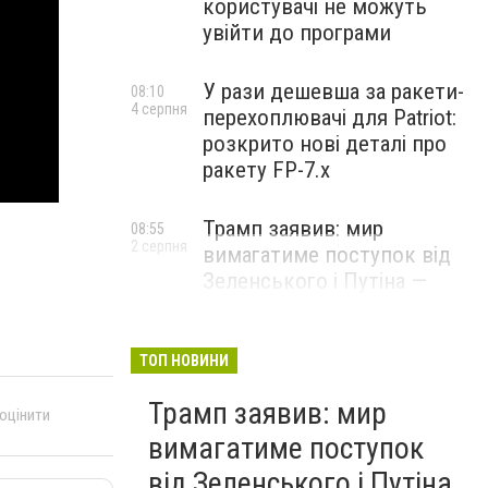
користувачі не можуть
увійти до програми
У рази дешевша за ракети-
08:10
4 серпня
перехоплювачі для Patriot:
розкрито нові деталі про
ракету FP-7.x
Трамп заявив: мир
08:55
2 серпня
вимагатиме поступок від
Зеленського і Путіна —
озвучив своє бачення
врегулювання
ТОП НОВИНИ
Трамп заявив: мир
 оцінити
вимагатиме поступок
від Зеленського і Путіна