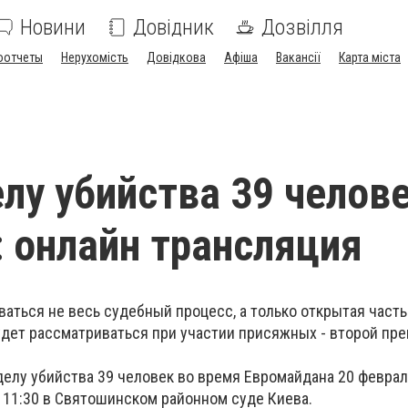
Новини
Довідник
Дозвілля
оотчеты
Нерухомість
Довідкова
Афіша
Вакансії
Карта міста
елу убийства 39 челов
 онлайн трансляция
аться не весь судебный процесс, а только открытая часть
удет рассматриваться при участии присяжных - второй пре
делу убийства 39 человек во время Евромайдана 20 феврал
 11:30 в Святошинском районном суде Киева.