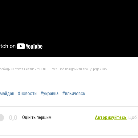
бхідний текст і натисніть Ctrl + Enter, щоб повідомити про це редакцію
майдан
#новости
#украина
#ильичевск
0,0
Оцініть першим
Авторизуйтесь
, щоб