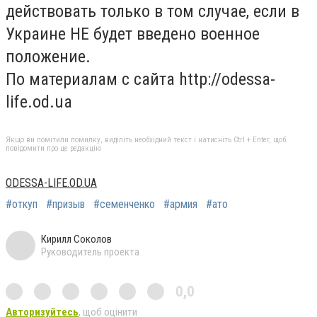
действовать только в том случае, если в
Украине НЕ будет введено военное
положение.
По материалам с сайта http://odessa-
life.od.ua
Якщо ви помітили помилку, виділіть необхідний текст і натисніть Ctrl + Enter, щоб
повідомити про це редакцію
ODESSA-LIFE.OD.UA
#откуп
#призыв
#семенченко
#армия
#ато
Кирилл Соколов
Руководитель проекта
0,0
Авторизуйтесь
, щоб оцінити