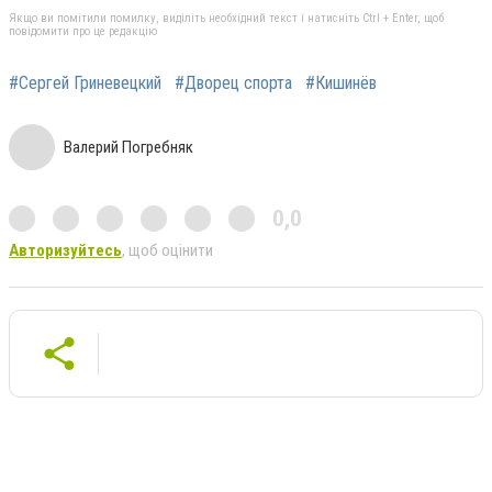
Якщо ви помітили помилку, виділіть необхідний текст і натисніть Ctrl + Enter, щоб
повідомити про це редакцію
#Сергей Гриневецкий
#Дворец спорта
#Кишинёв
Валерий Погребняк
0,0
Авторизуйтесь
, щоб оцінити