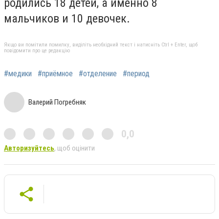
родились 18 детей, а именно 8
мальчиков и 10 девочек.
Якщо ви помітили помилку, виділіть необхідний текст і натисніть Ctrl + Enter, щоб
повідомити про це редакцію
#медики
#приёмное
#отделение
#период
Валерий Погребняк
0,0
Авторизуйтесь
, щоб оцінити