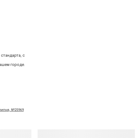
 стандарта, с
ашем городе.
 липня, №25969