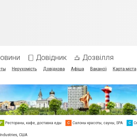
овини
Довідник
Дозвілля
еты
Нерухомість
Довідкова
Афіша
Вакансії
Карта міста
Р
Рестораны, кафе, доставка еды
С
Салоны красоты, сауны, SPA
С
С
Industries, США