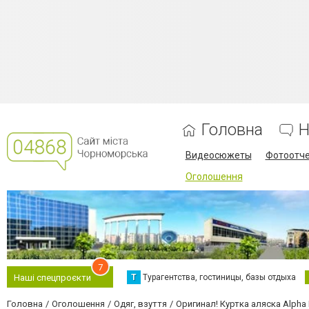
Головна
Н
Видеосюжеты
Фотоотч
Оголошення
7
Т
Турагентства, гостиницы, базы отдыха
Наші спецпроєкти
Головна
Оголошення
Одяг, взуття
Оригинал! Куртка аляска Alpha 