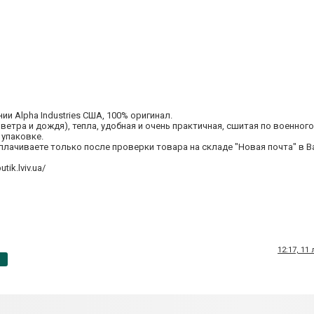
 Alpha Industries США, 100% оригинал.
етра и дождя), тепла, удобная и очень практичная, сшитая по военного
 упаковке.
плачиваете только после проверки товара на складе "Новая почта" в В
ik.lviv.ua/
12:17, 11
p