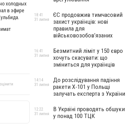
чно холодных
зал в эфире
ЄС продовжив тимчасовий
18:41
Кульбида.
31 липня
захист українців: нові
правила для
лимат
військовозобов’язаних
Безмитний ліміт у 150 євро
16:41
31 липня
хочуть скасувати: що
зміниться для українців
До розслідування падіння
14:14
 оцінити
31 липня
ракети Х-101 у Польщі
залучать експерта з України
В Україні проводять обшуки
12:22
31 липня
у понад 100 ТЦК