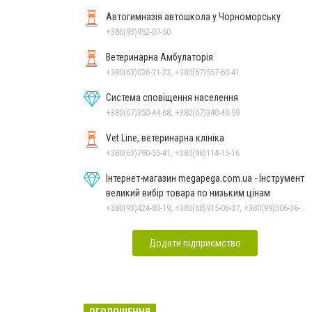
Автогимназія автошкола у Чорноморську
+380(93)952-07-50
Ветеринарна Амбулаторія
+380(63)036-31-23, +380(67)557-60-41
Система сповіщення населення
+380(67)350-44-68, +380(67)340-49-59
Vet Line, ветеринарна клініка
+380(63)790-55-41, +380(98)114-15-16
Інтернет-магазин megapega.com.ua - Інструмент
великий вибір товара по низьким цінам
+380(93)424-80-19, +380(68)915-06-37, +380(99)306-36-14
Додати підприємство
ОГОЛОШЕННЯ