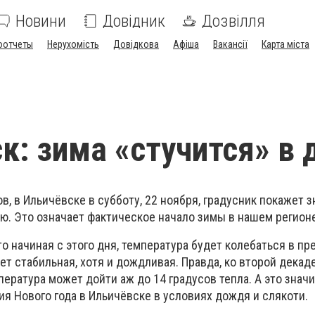
Новини
Довідник
Дозвілля
оотчеты
Нерухомість
Довідкова
Афіша
Вакансії
Карта міста
к: зима «стучится» в 
, в Ильичёвске в субботу, 22 ноября, градусник покажет 
ю. Это означает фактическое начало зимы в нашем регионе
то начиная с этого дня, температура будет колебаться в пр
дет стабильная, хотя и дождливая. Правда, ко второй декаде
ература может дойти аж до 14 градусов тепла. А это значи
я Нового года в Ильичёвске в условиях дождя и слякоти.