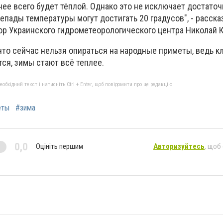
нее всего будет тёплой. Однако это не исключает достато
епады температуры могут достигать 20 градусов", - расска
тор Украинского гидрометеорологического центра Николай 
 что сейчас нельзя опираться на народные приметы, ведь к
ся, зимы стают всё теплее.
бхідний текст і натисніть Ctrl + Enter, щоб повідомити про це редакцію
еты
#зима
0,0
Оцініть першим
Авторизуйтесь
, щоб