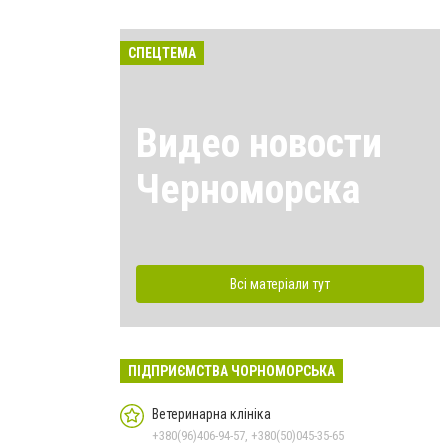
СПЕЦТЕМА
Видео новости
Черноморска
Всі матеріали тут
ПІДПРИЄМСТВА ЧОРНОМОРСЬКА
Ветеринарна клініка
+380(96)406-94-57, +380(50)045-35-65