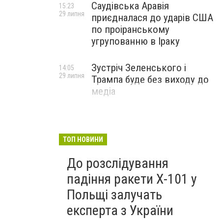
Саудівська Аравія
15:23
29 липня
приєдналася до ударів США
по проіранському
угрупованню в Іраку
Зустріч Зеленського і
14:05
29 липня
Трампа буде без виходу до
медіа
ТОП НОВИНИ
До розслідування
падіння ракети Х-101 у
Польщі залучать
експерта з України