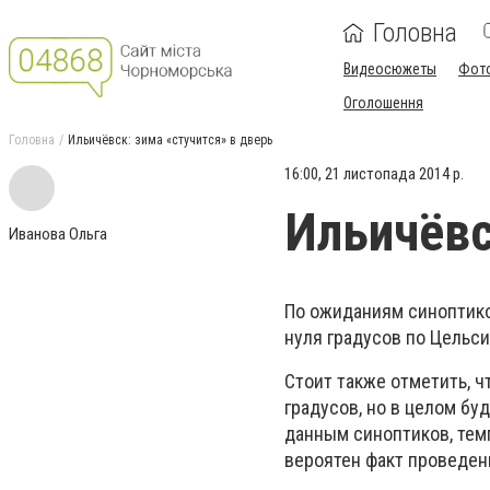
Головна
Видеосюжеты
Фот
Оголошення
Головна
Ильичёвск: зима «стучится» в дверь
16:00, 21 листопада 2014 р.
Ильичёвс
Иванова Ольга
По ожиданиям синоптиков
нуля градусов по Цельси
Стоит также отметить, ч
градусов, но в целом бу
данным синоптиков, темп
вероятен факт проведени