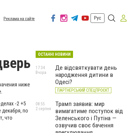
Рус
Реклама на сайте
ОСТАННІ НОВИНИ
дверь
Де відсвяткувати день
17:34
Вчора
народження дитини в
Одесі?
значения ниже
ПАРТНЕРСЬКИЙ СПЕЦПРОЄКТ
.
Трамп заявив: мир
еделах -2 +5
08:55
2 серпня
вимагатиме поступок від
 декабря, по
Зеленського і Путіна —
т, что
озвучив своє бачення
врегулювання