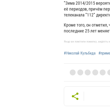
"Зима 2014/2015 вероят
её периодов, причём пер
телеканала "112" дирек
Кроме того, он отметил,
последние 25 лет меняет
Якщо ви помітили помилку, виділіть нео
#Николай Кульбида
#прим