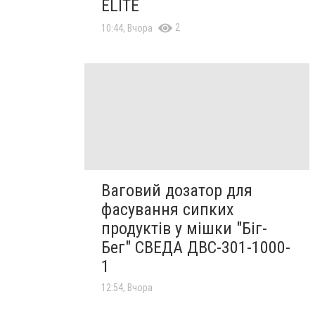
ELITE
2
10:44, Вчора
Ваговий дозатор для
фасування сипких
продуктів у мішки "Біг-
Бег" СВЕДА ДВС-301-1000-
1
12:54, Вчора