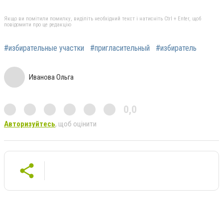
Якщо ви помітили помилку, виділіть необхідний текст і натисніть Ctrl + Enter, щоб
повідомити про це редакцію
#избирательные участки
#пригласительный
#избиратель
Иванова Ольга
0,0
Авторизуйтесь
, щоб оцінити