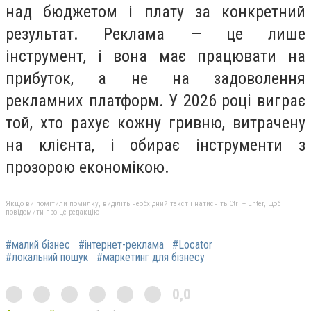
над бюджетом і плату за конкретний
результат. Реклама — це лише
інструмент, і вона має працювати на
прибуток, а не на задоволення
рекламних платформ. У 2026 році виграє
той, хто рахує кожну гривню, витрачену
на клієнта, і обирає інструменти з
прозорою економікою.
Якщо ви помітили помилку, виділіть необхідний текст і натисніть Ctrl + Enter, щоб
повідомити про це редакцію
#малий бізнес
#інтернет-реклама
#Locator
#локальний пошук
#маркетинг для бізнесу
0,0