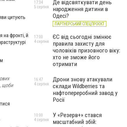
Де відсвяткувати день
17:34
5 серпня
народження дитини в
Одесі?
аяви цитують
ПАРТНЕРСЬКИЙ СПЕЦПРОЄКТ
я на фронті, й
ЄС від сьогодні змінює
17:00
фраструктурі
4 серпня
правила захисту для
чоловіків призовного віку:
хто не зможе його
ям
отримати
лових
Дрони знову атакували
16:47
4 серпня
, щоби
склади Wildberries та
нафтопереробний завод у
Росії
атися
У «Резерв+» стався
10:00
4 серпня
масштабний збій: