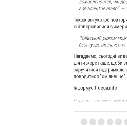
домовленостей, які дос
все влаштовувало", — 
Також він укотре повтор
обговорювалися в америк
"Київський режим можн
безглузде визначення.
Нагадаємо, сьогодні вид
діяти жорсткіше, щоби з
заручитися підтримкою а
поводитися "сміливіше" 
Інформує trueua.info
Якщо ви помітили помилку, виділіть нео