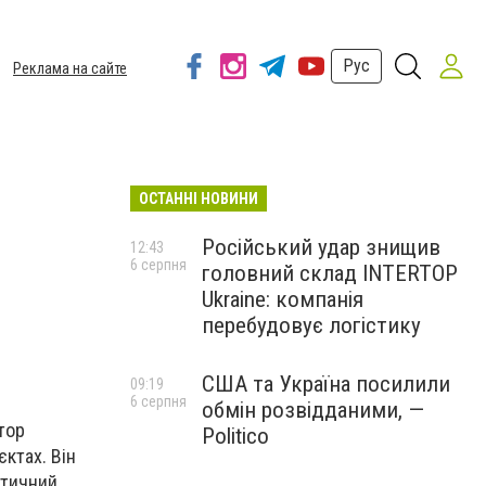
Рус
Реклама на сайте
ОСТАННІ НОВИНИ
Російський удар знищив
12:43
6 серпня
головний склад INTERTOP
Ukraine: компанія
перебудовує логістику
США та Україна посилили
09:19
6 серпня
обмін розвідданими, —
атор
Politico
єктах. Він
стичний