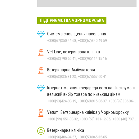
ПІДПРИЄМСТВА ЧОРНОМОРСЬКА
Система сповіщення населення
+380(67)350-44-68, +380(67)340-49-59
Vet Line, ветеринарна клініка
+380(63)790-55-41, +380(98)114-15-16
Ветеринарна Амбулаторія
+380(63)036-31-23, +380(67)557-60-41
Інтернет-магазин megapega.com.ua - Інструмент
великий вибір товара по низьким цінам
+380(93)424-80-19, +380(68)915-06-37, +380(99)306-36-14
Vetum, Ветеринарна клініка у Чорноморську
+380 (99) 551-00-32, +380 (63) 131-12-35, +380 (48) 737-69-48, +380 (66) 784-33-31
Ветеринарна клініка
+380(96)406-94-57, +380(50)045-35-65