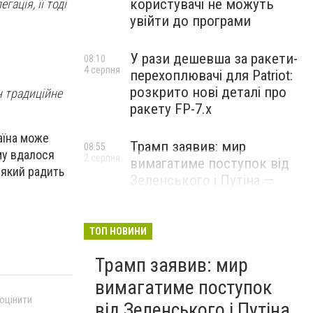
користувачі не можуть
ація, її тоді
увійти до програми
У рази дешевша за ракети-
08:10
4 серпня
перехоплювачі для Patriot:
розкрито нові деталі про
н традиційне
ракету FP-7.x
аїна може
Трамп заявив: мир
08:55
му вдалося
2 серпня
вимагатиме поступок від
 який радить
Зеленського і Путіна —
озвучив своє бачення
врегулювання
ТОП НОВИНИ
Трамп заявив: мир
вимагатиме поступок
 оцінити
від Зеленського і Путіна