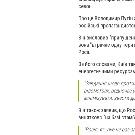
сезон.
Про це Володимир Путін 
російські пропагандистс
Він висловив "припущення
вона "втрачає одну терит
Росії.
За його словами, Київ т
енергетичними ресурсам
"Завдання щодо протид
відомствах, водночас 
мінімізувати, звести д
Він також заявив, що Рос
винятково "на базі стам
"Росія, як уже не раз 