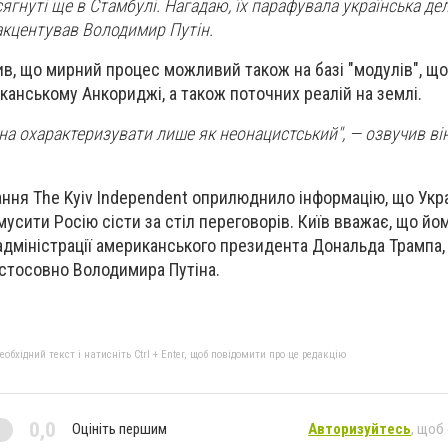
ягнуті ще в Стамбулі. Нагадаю, їх парафувала українська делег
акцентував Володимир Путін.
ив, що мирний процес можливий також на базі "модулів", що
анському Анкориджі, а також поточних реалій на землі.
а охарактеризувати лише як неонацистський", — озвучив ві
ання The Kyiv Independent оприлюднило інформацію, що Укр
мусити Росію сісти за стіл переговорів. Київ вважає, що йо
дміністрації американського президента Дональда Трампа,
стосовно Володимира Путіна.
бхідний текст і натисніть Ctrl + Enter, щоб повідомити про це редакцію
0,0
Оцініть першим
Авторизуйтесь
, щоб