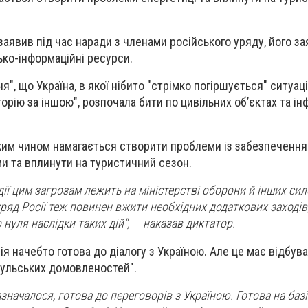
заявив під час наради з членами російського уряду, його з
ько-інформаційні ресурси.
", що Україна, в якої нібито "стрімко погіршується" ситуаці
орію за іншою", розпочала бити по цивільних об’єктах та ін
аким чином намагається створити проблеми із забезпеченн
и та вплинути на туристичний сезон.
ії цим загрозам лежить на міністерстві оборони й інших си
уряд Росії теж повинен вжити необхідних додаткових заходів
о нуля наслідки таких дій", — наказав диктатор.
ія начебто готова до діалогу з Україною. Але це має відбув
бульських домовленостей".
зазначалося, готова до переговорів з Україною. Готова на базі