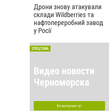
Дрони знову атакували
склади Wildberries та
нафтопереробний завод
у Росії
СПЕЦТЕМА
Видео новости
Черноморска
Всі матеріали тут