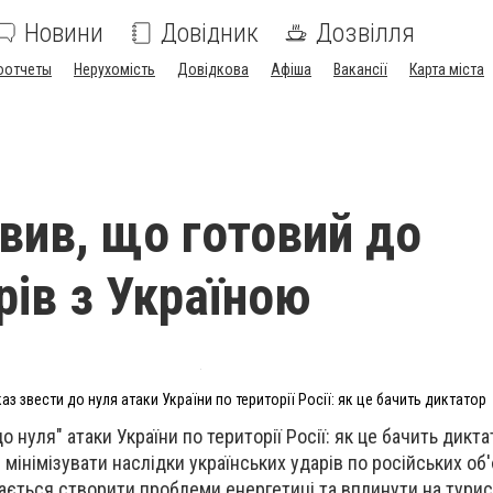
Новини
Довідник
Дозвілля
оотчеты
Нерухомість
Довідкова
Афіша
Вакансії
Карта міста
явив, що готовий до
рів з Україною
каз звести до нуля атаки України по території Росії: як це бачить диктатор
о нуля" атаки України по території Росії: як це бачить дикт
мінімізувати наслідки українських ударів по російських об'
гається створити проблеми енергетиці та вплинути на тури