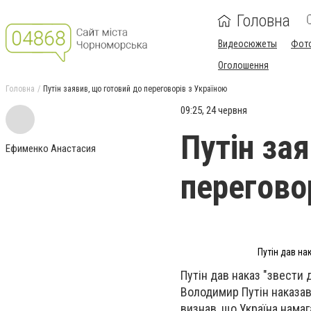
Головна
Видеосюжеты
Фот
Оголошення
Головна
Путін заявив, що готовий до переговорів з Україною
09:25, 24 червня
Путін за
Ефименко Анастасия
перегово
Путін дав на
Путін дав наказ "звести д
Володимир Путін наказав 
визнав, що Україна нама