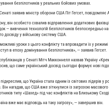
ування безпілотників у реальних бойових умовах.
 Сенаті заявив міністр оборони США Піт Гегсет, повідомляє A
ону, він особисто схвалив відправлення додаткових фахівці
док — вивчення технологій безпілотників безпосередньо на 
о досвіду у військову систему США.
можливі уроки з цього конфлікту та впровадити їх у режимі
ступ в епоху домінування безпілотників», — заявив Гегсет.
еспубліканців у Сенаті Мітч Макконнелл назвав Україну «Кр
осив, що саме український досвід сьогодні формує нові під
підкреслив, що Україна стала одним із світових лідерів у р
и. Він нагадав, що США вже зіткнулися із загрозою масовог
тників типу «Шахед» під час конфліктів на Близькому Сході
аїна вже має відповідь на таку загрозу», — завершив він.