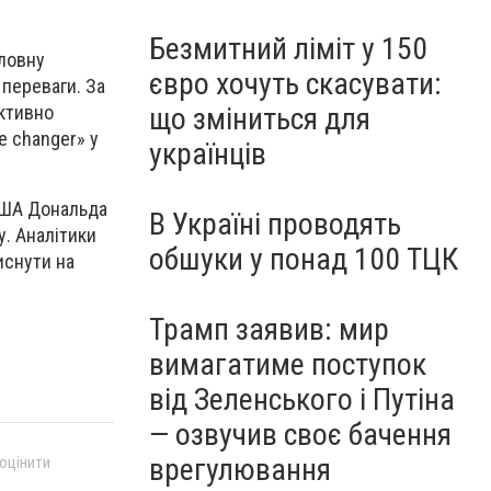
Безмитний ліміт у 150
оловну
євро хочуть скасувати:
 переваги. За
ективно
що зміниться для
e changer» у
українців
 США Дональда
В Україні проводять
. Аналітики
обшуки у понад 100 ТЦК
иснути на
Трамп заявив: мир
вимагатиме поступок
від Зеленського і Путіна
— озвучив своє бачення
врегулювання
 оцінити