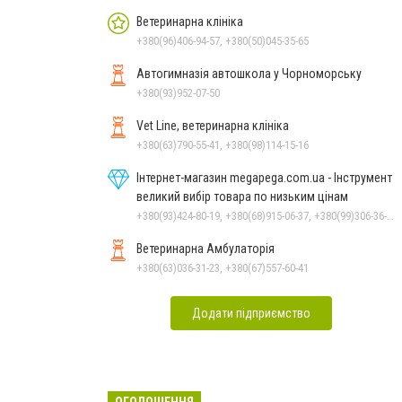
Ветеринарна клініка
+380(96)406-94-57, +380(50)045-35-65
Автогимназія автошкола у Чорноморську
+380(93)952-07-50
Vet Line, ветеринарна клініка
+380(63)790-55-41, +380(98)114-15-16
Інтернет-магазин megapega.com.ua - Інструмент
великий вибір товара по низьким цінам
+380(93)424-80-19, +380(68)915-06-37, +380(99)306-36-14
Ветеринарна Амбулаторія
+380(63)036-31-23, +380(67)557-60-41
Додати підприємство
ОГОЛОШЕННЯ