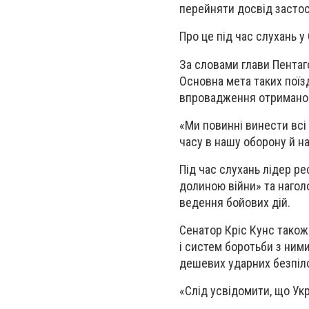
перейняти досвід застос
Про це під час слухань у
За словами глави Пентаг
Основна мета таких поїз
впровадження отриманог
«Ми повинні винести всі 
часу в нашу оборону й на
Під час слухань лідер р
долиною війни» та нагол
ведення бойових дій.
Сенатор Кріс Кунс також 
і систем боротьби з ним
дешевих ударних безпіло
«Слід усвідомити, що Укр