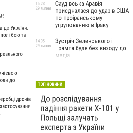
Саудівська Аравія
15:23
29 липня
приєдналася до ударів США
P.
по проіранському
угрупованню в Іраку
в до України.
полі бою та
Зустріч Зеленського і
14:05
29 липня
Трампа буде без виходу до
 реального
медіа
емнієвою
ходи до
ТОП НОВИНИ
До розслідування
озробці дронів
о застосування
падіння ракети Х-101 у
.
Польщі залучать
експерта з України