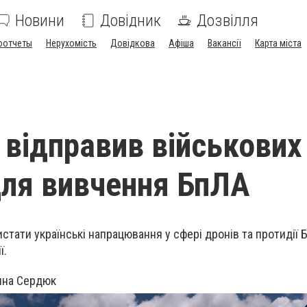
Новини
Довідник
Дозвілля
оотчеты
Нерухомість
Довідкова
Афіша
Вакансії
Карта міста
 відправив військових
для вивчення БпЛА
стати українські напрацювання у сфері дронів та протидії 
ї.
ина Сердюк