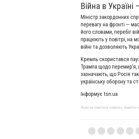
Війна в Україні 
Міністр закордонних спр
перевагу на фронті — ма
його словами, перебіг ві
працюють у повітрі, на м
війні та дозволяють Укра
Кремль скористався пауз
Трампа щодо перемир’я, 
зазначають, що Росія та
українську оборону та ст
Інформує tsn.ua
Якщо ви помітили помилку, виділіть нео