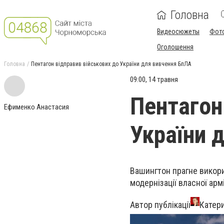
Головна
Видеосюжеты
Фот
Оголошення
Головна
Пентагон відправив військових до України для вивчення БпЛА
09:00, 14 травня
Пентагон
Ефименко Анастасия
України 
Вашингтон прагне викори
модернізації власної армі
Автор публікації
Катер