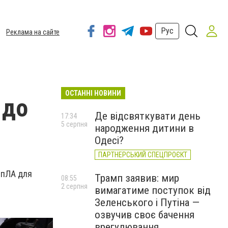
Рус
Реклама на сайте
ОСТАННІ НОВИНИ
 до
Де відсвяткувати день
17:34
5 серпня
народження дитини в
Одесі?
ПАРТНЕРСЬКИЙ СПЕЦПРОЄКТ
БпЛА для
Трамп заявив: мир
08:55
2 серпня
вимагатиме поступок від
Зеленського і Путіна —
озвучив своє бачення
врегулювання