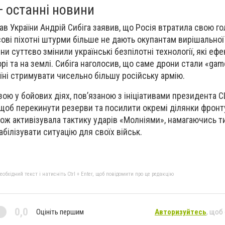
— останні новини
ав України Андрій Сибіга заявив, що Росія втратила свою г
сові піхотні штурми більше не дають окупантам вирішальної
йни суттєво змінили українські безпілотні технології, які еф
орі та на землі. Сибіга наголосив, що саме дрони стали «gam
їні стримувати чисельно більшу російську армію.
ою у бойових діях, пов’язаною з ініціативами президента
щоб перекинути резерви та посилити окремі ділянки фронту
кож активізувала тактику ударів «Молніями», намагаючись т
абілізувати ситуацію для своїх військ.
бхідний текст і натисніть Ctrl + Enter, щоб повідомити про це редакцію
0,0
Оцініть першим
Авторизуйтесь
, щоб