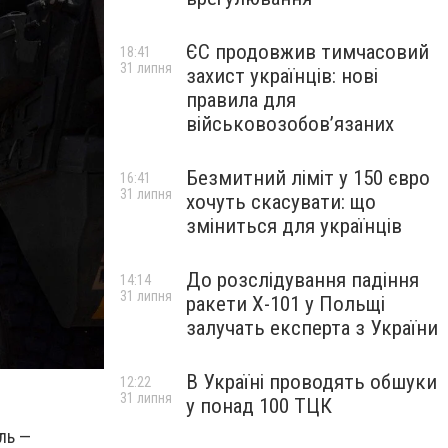
ЄС продовжив тимчасовий
18:41
31 липня
захист українців: нові
правила для
військовозобов’язаних
Безмитний ліміт у 150 євро
16:41
31 липня
хочуть скасувати: що
зміниться для українців
До розслідування падіння
14:14
31 липня
ракети Х-101 у Польщі
залучать експерта з України
В Україні проводять обшуки
12:22
31 липня
у понад 100 ТЦК
ль —