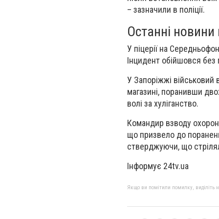
– зазначили в поліції.
Останні новини 
У піцерії на Середньофон
Інцидент обійшовся без 
У Запоріжжі військовий в
магазині, поранивши двох
волі за хуліганство.
Командир взводу охорони
що призвело до пораненн
стверджуючи, що стріля
Інформує 24tv.ua
Якщо ви помітили помилку, виділіть нео