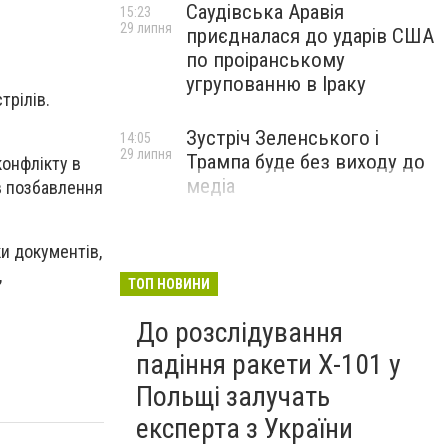
Саудівська Аравія
15:23
29 липня
приєдналася до ударів США
по проіранському
угрупованню в Іраку
трілів.
Зустріч Зеленського і
14:05
29 липня
Трампа буде без виходу до
конфлікту в
медіа
ів позбавлення
и документів,
,
ТОП НОВИНИ
До розслідування
падіння ракети Х-101 у
Польщі залучать
експерта з України