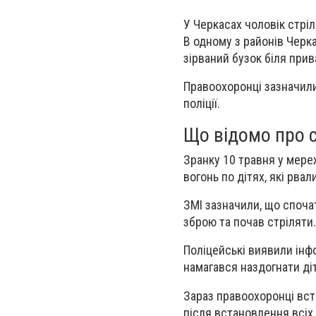
У Черкасах чоловік стріл
В одному з районів Черка
зірваний бузок біля прив
Правоохоронці зазначили
поліції.
Що відомо про с
Зранку 10 травня у мере
вогонь по дітях, які рва
ЗМІ зазначили, що споча
зброю та почав стріляти.
Поліцейські виявили інф
намагався наздогнати діт
Зараз правоохоронці вст
після встановлення всіх