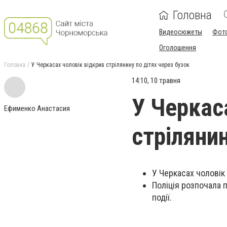
Головна
Видеосюжеты
Фот
Оголошення
Головна
У Черкасах чоловік відкрив стрілянину по дітях через бузок
14:10, 10 травня
У Черкас
Ефименко Анастасия
стрілянин
У Черкасах чоловік 
Поліція розпочала 
події.