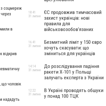
т з соцмереж
ЄС продовжив тимчасовий
18:41
к через
31 липня
захист українців: нові
правила для
омили в
військовозобов’язаних
Безмитний ліміт у 150 євро
16:41
31 липня
хочуть скасувати: що
зміниться для українців
к відкрив
До розслідування падіння
14:14
пневматичну
31 липня
ракети Х-101 у Польщі
залучать експерта з України
, що чоловік
В Україні проводять обшуки
12:22
31 липня
у понад 100 ТЦК
ям нададуть