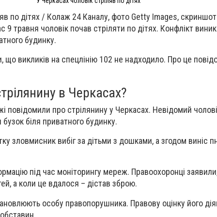
У Черкасах чоловік стріляв по дітях
яв по дітях / Колаж 24 Каналу, фото Getty Images, скриншо
с 9 травня чоловік почав стріляти по дітях. Конфлікт вини
атного будинку.
, що викликів на спецлінію 102 не надходило. Про це повід
трілянину в Черкасах?
жі повідомили про стрілянину у Черкасах. Невідомий чолові
ли бузок біля приватного будинку.
тку зловмисник вибіг за дітьми з дошками, а згодом виніс 
ормацію під час моніторингу мереж. Правоохоронці заявили
ей, а коли це вдалося – дістав зброю.
ановлюють особу правопорушника. Правову оцінку його ді
 обставин,