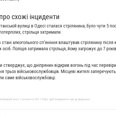
про схожі інциденти
танській вулиці в Одесі сталася стрілянина, було чути 5 пос
потерпілих, стрільця затримали.
 стані алкогольного сп’яніння влаштував стрілянину після 
 осіб. Поліція затримала стрільця, йому загрожує до 7 рок
 стверджує, що дніпрянин відкрив вогонь під час перевірк
я трьох військовослужбовців. Місцеві жителі заперечують
ли саме військовослужбовці.
бхідний текст і натисніть Ctrl + Enter, щоб повідомити про це редакцію