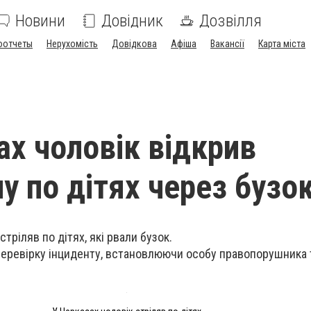
Новини
Довідник
Дозвілля
оотчеты
Нерухомість
Довідкова
Афіша
Вакансії
Карта міста
ах чоловік відкрив
у по дітях через бузо
стріляв по дітях, які рвали бузок.
перевірку інциденту, встановлюючи особу правопорушника 