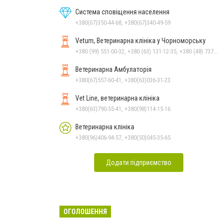
Система сповіщення населення
+380(67)350-44-68, +380(67)340-49-59
Vetum, Ветеринарна клініка у Чорноморську
+380 (99) 551-00-32, +380 (63) 131-12-35, +380 (48) 737-69-48, +380 (66) 784-33-31
Ветеринарна Амбулаторія
+380(67)557-60-41, +380(63)036-31-23
Vet Line, ветеринарна клініка
+380(63)790-55-41, +380(98)114-15-16
Ветеринарна клініка
+380(96)406-94-57, +380(50)045-35-65
Додати підприємство
ОГОЛОШЕННЯ