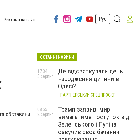
Рус
Реклама на сайте
ОСТАННІ НОВИНИ
Де відсвяткувати день
17:34
5 серпня
народження дитини в
к
Одесі?
ПАРТНЕРСЬКИЙ СПЕЦПРОЄКТ
Трамп заявив: мир
08:55
та обставини
2 серпня
вимагатиме поступок від
Зеленського і Путіна —
озвучив своє бачення
врегулювання