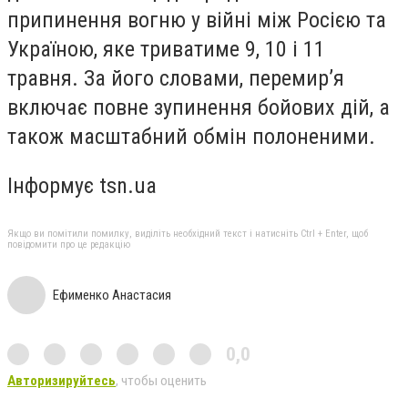
припинення вогню у війні між Росією та
Україною, яке триватиме 9, 10 і 11
травня. За його словами, перемир’я
включає повне зупинення бойових дій, а
також масштабний обмін полоненими.
Інформує tsn.ua
Якщо ви помітили помилку, виділіть необхідний текст і натисніть Ctrl + Enter, щоб
повідомити про це редакцію
Ефименко Анастасия
0,0
Авторизируйтесь
, чтобы оценить