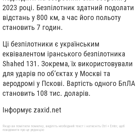
2023 році. Безпілотник здатний подолати
відстань у 800 км, а час його польоту
становить 7 годин.
Ці безпілотники є українським
еквівалентом іранського безпілотника
Shahed 131. Зокрема, їх використовували
для ударів по об’єктах у Москві та
аеродромі у Пскові. Вартість одного БпЛА
становить 108 тис. доларів.
Інформує zaxid.net
Якщо ви помітили помилку, виділіть необхідний текст і натисніть Ctrl + Enter, щоб
повідомити про це редакцію