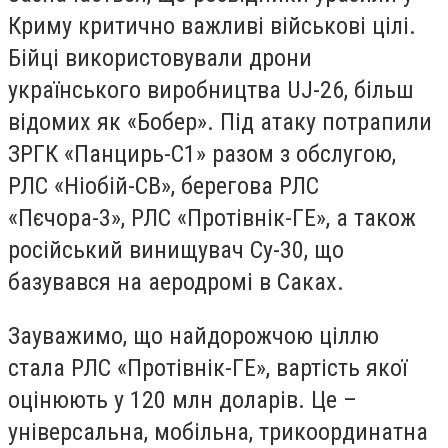
Криму критично важливі військові цілі.
Бійці використовували дрони
українського виробництва UJ-26, більш
відомих як «Бобер». Під атаку потрапили
ЗРГК «Панцирь-С1» разом з обслугою,
РЛС «Ніобій-СВ», берегова РЛС
«Пєчора-3», РЛС «Протівнік-ГЕ», а також
російський винищувач Су-30, що
базувався на аеродромі в Саках.
Зауважимо, що найдорожчою ціллю
стала РЛС «Протівнік-ГЕ», вартість якої
оцінюють у 120 млн доларів. Це –
універсальна, мобільна, трикоординатна