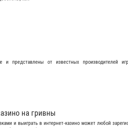
е и представлены от известных производителей игр
казино на гривны
вками и выиграть в интернет-казино может любой зарег