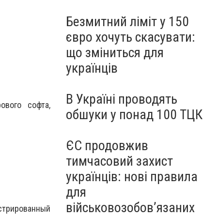
Безмитний ліміт у 150
євро хочуть скасувати:
що зміниться для
українців
В Україні проводять
ового софта,
обшуки у понад 100 ТЦК
ЄС продовжив
тимчасовий захист
українців: нові правила
для
військовозобов’язаних
истрированный