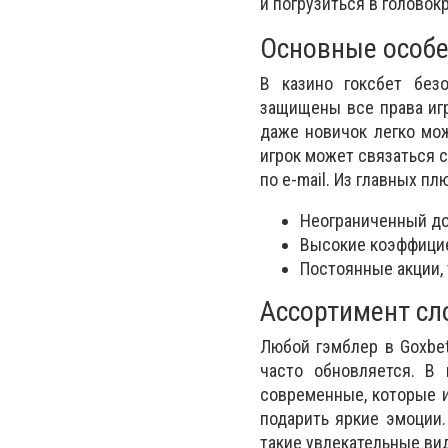
и погрузиться в голово
Основные особе
В казино гоксбет без
защищены все права игр
даже новичок легко мож
игрок может связаться с
по e-mail. Из главных п
Неограниченный до
Высокие коэффицие
Постоянные акции,
Ассортимент сл
Любой гэмблер в Goxbet
часто обновляется. В 
современные, которые 
подарить яркие эмоции.
такие увлекательные вид