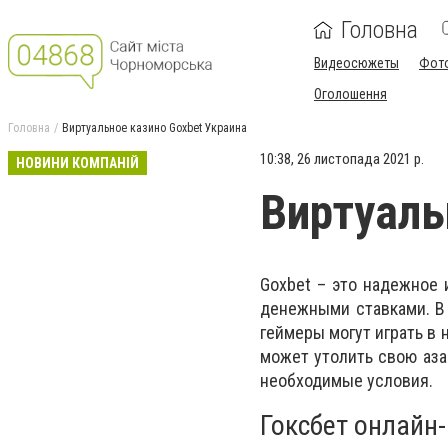
Головна
Видеосюжеты
Фот
Оголошення
Головна
Виртуальное казино Goxbet Украина
10:38, 26 листопада 2021 р.
НОВИНИ КОМПАНІЙ
Виртуаль
Goxbet – это надежное 
денежными ставками. 
геймеры могут играть в 
может утолить свою аза
необходимые условия.
Гоксбет онлайн-