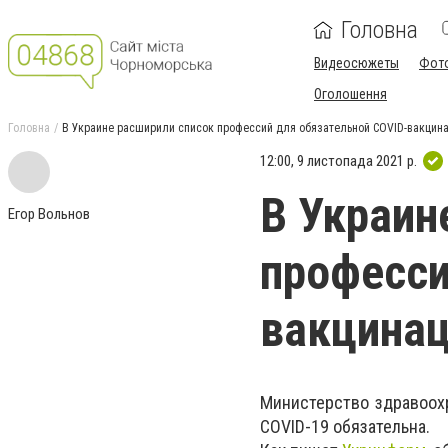
Головна
Видеосюжеты
Фот
Оголошення
Головна
В Украине расширили список профессий для обязательной COVID-вакцин
12:00, 9 листопада 2021 р.
В Украин
Егор Вольнов
професси
вакцина
Министерство здравоох
COVID-19 обязательна.