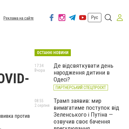
Рус
Реклама на сайте
ОСТАННІ НОВИНИ
Де відсвяткувати день
17:34
Вчора
народження дитини в
OVID-
Одесі?
ПАРТНЕРСЬКИЙ СПЕЦПРОЄКТ
Трамп заявив: мир
08:55
2 серпня
вимагатиме поступок від
Зеленського і Путіна —
ививка против
озвучив своє бачення
врегулювання