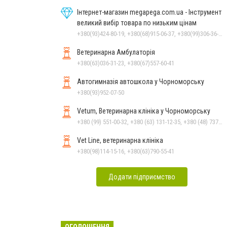
Інтернет-магазин megapega.com.ua - Інструмент
великий вибір товара по низьким цінам
+380(93)424-80-19, +380(68)915-06-37, +380(99)306-36-14
Ветеринарна Амбулаторія
+380(63)036-31-23, +380(67)557-60-41
Автогимназія автошкола у Чорноморську
+380(93)952-07-50
Vetum, Ветеринарна клініка у Чорноморську
+380 (99) 551-00-32, +380 (63) 131-12-35, +380 (48) 737-69-48, +380 (66) 784-33-31
Vet Line, ветеринарна клініка
+380(98)114-15-16, +380(63)790-55-41
Додати підприємство
ОГОЛОШЕННЯ