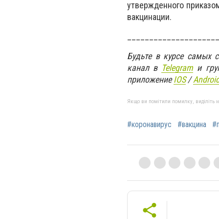
утвержденного приказом
вакцинации.
____________________
Будьте в курсе самых 
канал в
Telegram
и гру
приложение
IOS
/
An
d
roi
Якщо ви помітили помилку, виділіть нео
#коронавирус
#вакцина
#