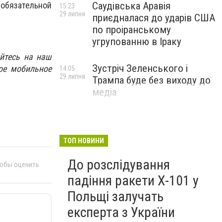
 обязательной
Саудівська Аравія
15:23
29 липня
приєдналася до ударів США
по проіранському
угрупованню в Іраку
йтесь на наш
Зустріч Зеленського і
ое мобильное
14:05
29 липня
Трампа буде без виходу до
медіа
ТОП НОВИНИ
До розслідування
тобы оценить
падіння ракети Х-101 у
Польщі залучать
експерта з України