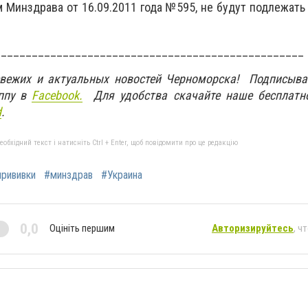
 Минздрава от 16.09.2011 года №595, не будут подлежать
__________________________________________________
свежих и актуальных новостей Черноморска! Подписыва
ппу в
Facebook.
Для удобства скачайте наше бесплатн
d
.
бхідний текст і натисніть Ctrl + Enter, щоб повідомити про це редакцію
прививки
#минздрав
#Украина
0,0
Оцініть першим
Авторизируйтесь
, ч