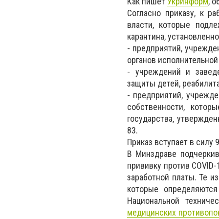
Как пишет
Укринформ
, 
Согласно приказу, к р
власти, которые подле
карантина, установленн
- предприятий, учрежде
органов исполнительной
- учреждений и завед
защиты детей, реабилит
- предприятий, учрежде
собственности, котор
государства, утвержден
83.
Приказ вступает в силу 9
В Минздраве подчеркив
прививку против COVID-1
заработной платы. Те и
которые определяются
Национальной техниче
медицинских противопо