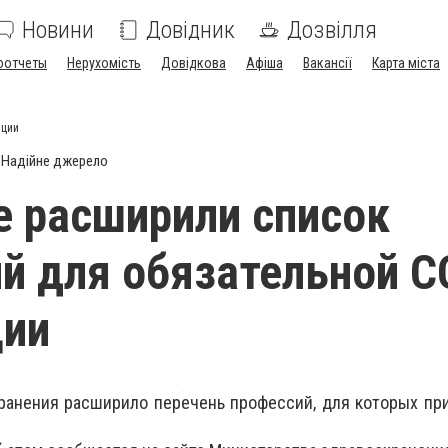
Новини
Довідник
Дозвілля
оотчеты
Нерухомість
Довідкова
Афіша
Вакансії
Карта міста
ации
Надійне джерело
е расширили список
й для обязательной C
ции
ранения расширило перечень профессий, для которых пр