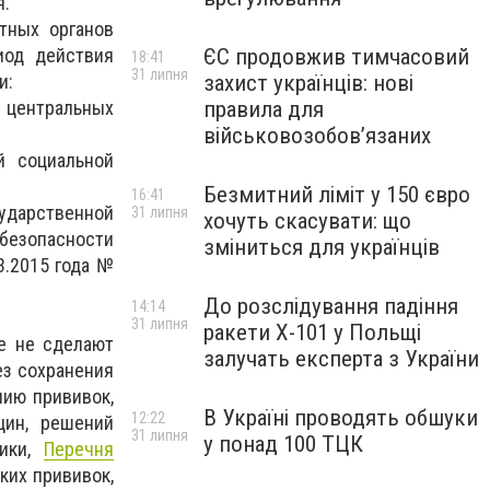
я.
тных органов
иод действия
ЄС продовжив тимчасовий
18:41
31 липня
и:
захист українців: нові
я центральных
правила для
військовозобов’язаних
й социальной
Безмитний ліміт у 150 євро
16:41
сударственной
31 липня
хочуть скасувати: що
безопасности
зміниться для українців
3.2015 года №
До розслідування падіння
14:14
31 липня
ракети Х-101 у Польщі
е не сделают
залучать експерта з України
ез сохранения
нию прививок,
В Україні проводять обшуки
12:22
цин, решений
31 липня
у понад 100 ТЦК
тики,
Перечня
их прививок,