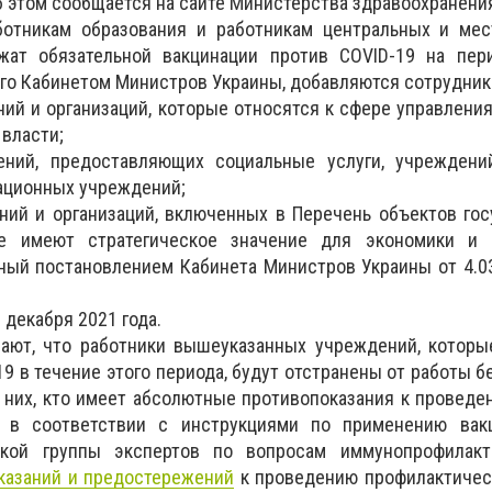
об этом сообщается на сайте Министерства здравоохранени
аботникам образования и работникам центральных и мес
жат обязательной вакцинации против COVID-19 на пер
ого Кабинетом Министров Украины, добавляются сотрудник
ний и организаций, которые относятся к сфере управлени
 власти;
ений, предоставляющих социальные услуги, учреждени
ационных учреждений;
ний и организаций, включенных в Перечень объектов го
ые имеют стратегическое значение для экономики и 
ный постановлением Кабинета Министров Украины от 4.0
 декабря 2021 года.
ают, что работники вышеуказанных учреждений, которы
9 в течение этого периода, будут отстранены от работы б
з них, кто имеет абсолютные противопоказания к проведе
 в соответствии с инструкциями по применению вак
ской группы экспертов по вопросам иммунопрофилак
казаний и предостережений
к проведению профилактическ