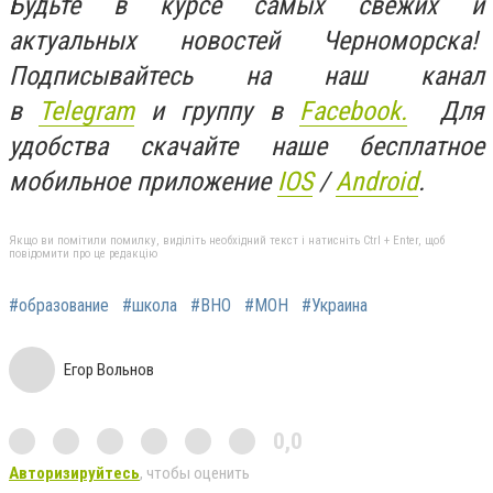
Будьте в курсе самых свежих и
актуальных новостей Черноморска!
Подписывайтесь на наш канал
в
Telegram
и группу в
Facebook.
Для
удобства скачайте наше бесплатное
мобильное приложение
IOS
/
An
d
roid
.
Якщо ви помітили помилку, виділіть необхідний текст і натисніть Ctrl + Enter, щоб
повідомити про це редакцію
#образование
#школа
#ВНО
#МОН
#Украина
Егор Вольнов
0,0
Авторизируйтесь
, чтобы оценить