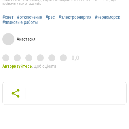
Якщо ви помітили помилку, виділіть необхідний текст і натисніть Ctrl + Enter, щоб
повідомити про це редакцію
#свет
#отключение
#рэс
#электроэнергия
#черноморск
#плановые работы
Анастасия
0,0
Авторизуйтесь
, щоб оцінити