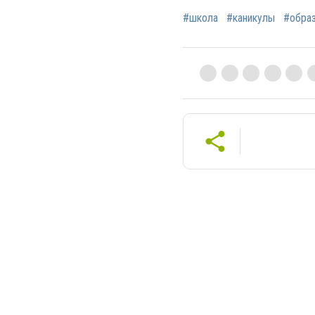
#школа
#каникулы
#обра