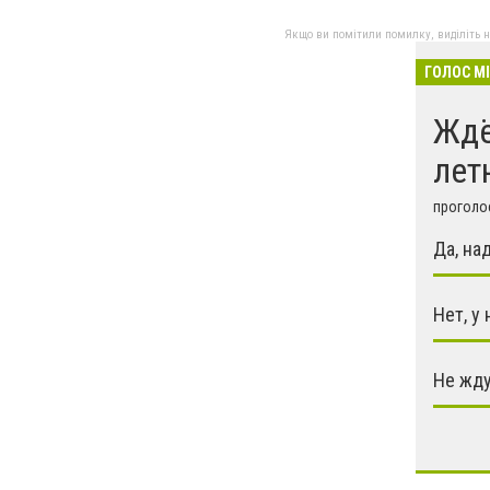
Якщо ви помітили помилку, виділіть нео
ГОЛОС М
Ждё
лет
проголос
Да, на
Нет, у
Не жду