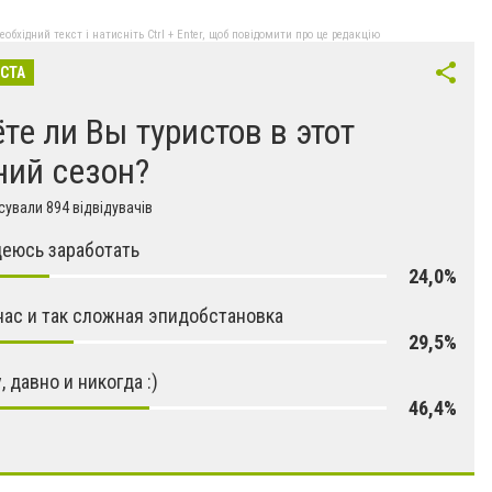
бхідний текст і натисніть Ctrl + Enter, щоб повідомити про це редакцію
ІСТА
те ли Вы туристов в этот
ний сезон?
ували 894 відвідувачів
деюсь заработать
24,0%
 нас и так сложная эпидобстановка
29,5%
, давно и никогда :)
46,4%