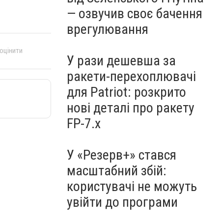
— озвучив своє бачення
врегулювання
 оцінити
У рази дешевша за
ракети-перехоплювачі
для Patriot: розкрито
нові деталі про ракету
FP-7.x
У «Резерв+» стався
масштабний збій:
користувачі не можуть
увійти до програми