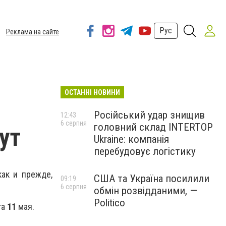
Рус
Реклама на сайте
ОСТАННІ НОВИНИ
Російський удар знищив
12:43
6 серпня
головний склад INTERTOP
ут
Ukraine: компанія
перебудовує логістику
как и прежде,
США та Україна посилили
09:19
6 серпня
обмін розвідданими, —
Politico
га
11
мая.