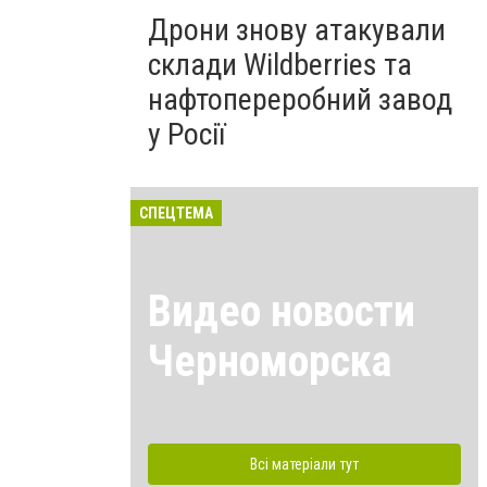
Дрони знову атакували
склади Wildberries та
нафтопереробний завод
у Росії
СПЕЦТЕМА
Видео новости
Черноморска
Всі матеріали тут