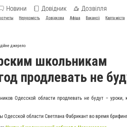
Новини
Довідник
Дозвілля
оотчеты
Нерухомість
Довідкова
Афіша
Вакансії
Карта міста
дійне джерело
рским школьникам
год продлевать не буд
ников Одесской области продлевать не будут – уроки, 
вы Одесской области Светлана Фабрикант во время брифин