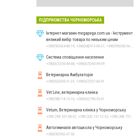
ПІДПРИЄМСТВА ЧОРНОМОРСЬКА
Інтернет-магазин megapega.com.ua - Інструмент
великий вибір товара по низьким цінам
+380(93)424-80-19, +380(68)915-06-37, +380(99)306-36-14
Система сповіщення населення
+380(67)350-44-68, +380(67)340-49-59
Ветеринарна Амбулаторія
+380(63)036-31-23, +380(67)557-60-41
Vet Line, ветеринарна клініка
+380(98)114-15-16, +380(63)790-55-41
Vetum, Ветеринарна клініка у Чорноморську
+380 (99) 551-00-32, +380 (63) 131-12-35, +380 (48) 737-69-48, +380 (66) 784-33-31
Автогимназія автошкола у Чорноморську
+380(93)952-07-50