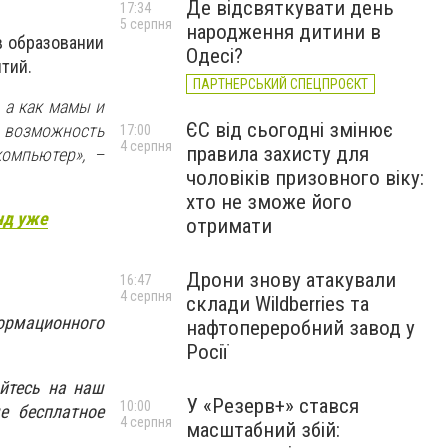
Де відсвяткувати день
17:34
5 серпня
народження дитини в
в образовании
Одесі?
тий.
ПАРТНЕРСЬКИЙ СПЕЦПРОЄКТ
 а как мамы и
ЄС від сьогодні змінює
ь возможность
17:00
4 серпня
правила захисту для
компьютер
»
, –
чоловіків призовного віку:
хто не зможе його
нд уже
отримати
Дрони знову атакували
16:47
4 серпня
склади Wildberries та
ормационного
нафтопереробний завод у
Росії
йтесь на наш
У «Резерв+» стався
10:00
е бесплатное
4 серпня
масштабний збій: