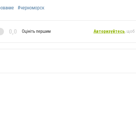
зование
#черноморск
0,0
Оцініть першим
Авторизуйтесь
, щоб