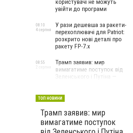
користувачі не можуть
увійти до програми
У рази дешевша за ракети-
08:10
4 серпня
перехоплювачі для Patriot:
розкрито нові деталі про
ракету FP-7.x
Трамп заявив: мир
08:55
2 серпня
вимагатиме поступок від
Зеленського і Путіна —
озвучив своє бачення
врегулювання
ТОП НОВИНИ
Трамп заявив: мир
вимагатиме поступок
від Зеленського і Путіна