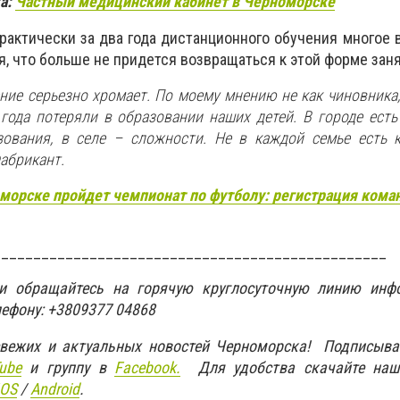
а:
Частный
медицинский кабинет в Черноморске
практически за два года дистанционного обучения многое 
я, что больше не придется возвращаться к этой форме заня
ние серьезно хромает. По моему мнению не как чиновника,
года потеряли в образовании наших детей. В городе ест
зования, в селе – сложности. Не в каждой семье есть 
абрикант.
морске пройдет чемпионат по футболу: регистрация кома
_________________________________________________
ти обращайтесь на горячую круглосуточную линию инф
лефону: +3809377 04868
свежих и актуальных новостей Черноморска! Подписыва
ube
и группу в
Facebook.
Для удобства скачайте наш
IOS
/
An
d
roid
.