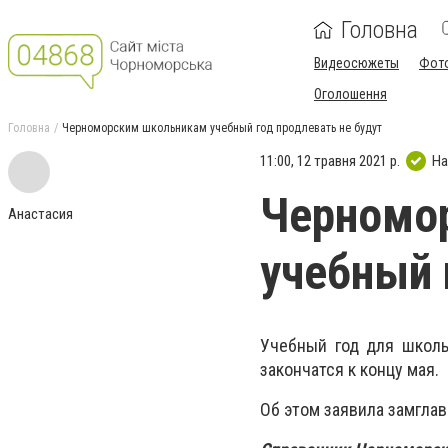
Головна
Видеосюжеты
Фот
Оголошення
Головна
Черноморским школьникам учебный год продлевать не будут
11:00, 12 травня 2021 р.
На
Черномо
Анастасия
учебный 
Учебный год для школь
закончатся к концу мая.
Об этом заявила замгла