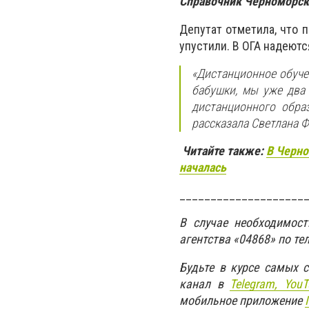
Справочник Черноморск
Депутат отметила, что 
упустили. В ОГА надеютс
«
Дистанционное обуче
бабушки, мы уже два 
дистанционного обра
рассказала Светлана Ф
Читайте также:
В Черно
началась
____________________
В случае необходимос
агентства «04868» по те
Будьте в курсе самых 
канал в
Telegram,
YouT
мобильное приложение