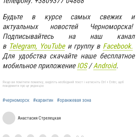
телефону: +3809377 04868
Будьте в курсе самых свежих и
актуальных новостей Черноморска!
Подписывайтесь на наш канал
в
Telegram,
YouTube
и группу в
Facebook.
Для удобства скачайте наше бесплатное
мобильное приложение
IOS
/
An
d
roid
.
Якщо ви помітили помилку, виділіть необхідний текст і натисніть Ctrl + Enter, щоб
повідомити про це редакцію
#черноморск
#карантин
#оранжевая зона
Анастасия Стрелецкая