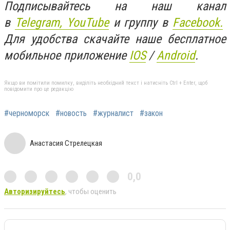
Подписывайтесь на наш канал
в
Telegram,
YouTube
и группу в
Facebook.
Для удобства скачайте наше бесплатное
мобильное приложение
IOS
/
An
d
roid
.
Якщо ви помітили помилку, виділіть необхідний текст і натисніть Ctrl + Enter, щоб
повідомити про це редакцію
#черноморск
#новость
#журналист
#закон
Анастасия Стрелецкая
0,0
Авторизируйтесь
, чтобы оценить