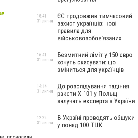
ке
ЄС продовжив тимчасовий
18:41
31 липня
захист українців: нові
правила для
військовозобов’язаних
Безмитний ліміт у 150 євро
16:41
31 липня
хочуть скасувати: що
зміниться для українців
До розслідування падіння
14:14
31 липня
ракети Х-101 у Польщі
залучать експерта з України
В Україні проводять обшуки
12:22
31 липня
у понад 100 ТЦК
ые проводили