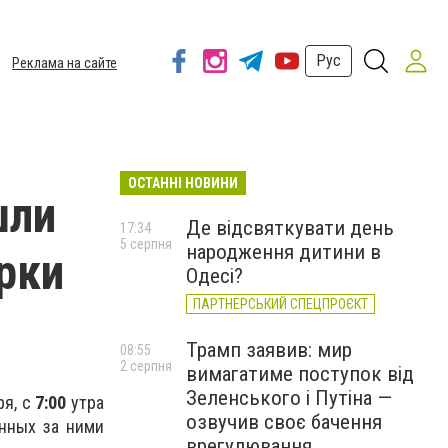
Рус
Реклама на сайте
ОСТАННІ НОВИНИ
шли
Де відсвяткувати день
17:34
5 серпня
народження дитини в
рки
Одесі?
ПАРТНЕРСЬКИЙ СПЕЦПРОЄКТ
Трамп заявив: мир
08:55
2 серпня
вимагатиме поступок від
Зеленського і Путіна —
ря, с
7:00
утра
озвучив своє бачення
енных за ними
врегулювання