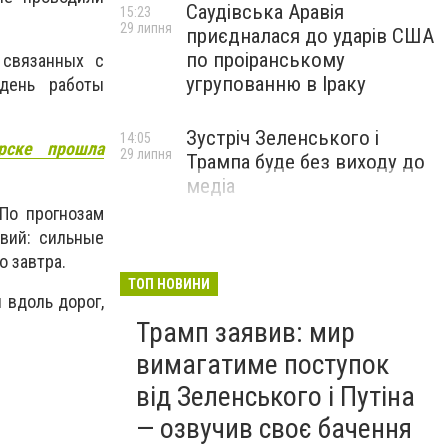
Саудівська Аравія
15:23
29 липня
приєдналася до ударів США
по проіранському
 связанных с
угрупованню в Іраку
день работы
Зустріч Зеленського і
14:05
рске прошла
29 липня
Трампа буде без виходу до
медіа
 По
прогнозам
вий: сильные
о завтра.
ТОП НОВИНИ
 вдоль дорог,
Трамп заявив: мир
вимагатиме поступок
від Зеленського і Путіна
— озвучив своє бачення