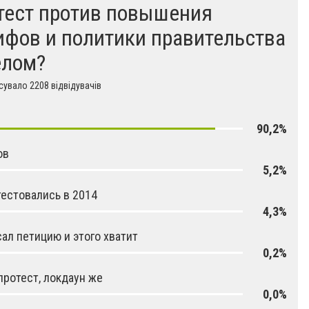
тест против повышения
ифов и политики правительства
елом?
увало 2208 відвідувачів
90,2%
ов
5,2%
естовались в 2014
4,3%
ал петицию и этого хватит
0,2%
протест, локдаун же
0,0%