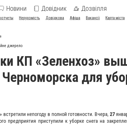
Новини
Довідник
Дозвілля
оотчеты
Нерухомість
Довідкова
Афіша
Вакансії
Карта міста
а
ійне джерело
ки КП «Зеленхоз» вы
 Черноморска для убо
» встретили непогоду в полной готовности. Вчера,
27
янва
ого предприятия приступили к уборке снега на закрепл