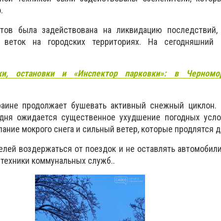
.
стов была задействована на ликвидацию последствий,
 веток на городских территориях. На сегодняшний 
ки, остановки и «Инспектор парковки»: в Черномо
раине продолжает бушевать активный снежный циклон.
 дня ожидается существенное ухудшение погодных усло
пание мокрого снега и сильный ветер, которые продлятся д
елей воздержаться от поездок и не оставлять автомобили
 техники коммунальных служб.
.