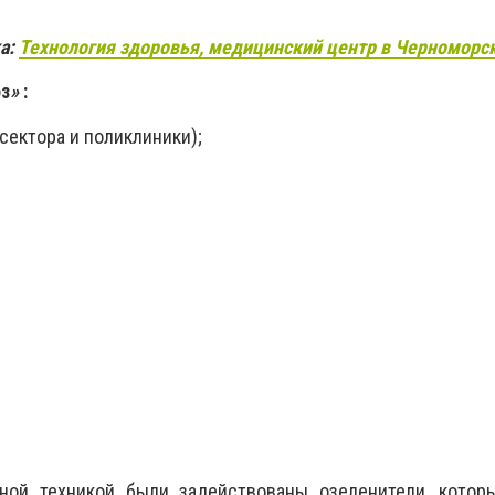
а:
Технология здоровья, медицинский центр в Черноморс
оз
»
:
о сектора и поликлиники);
ной техникой были задействованы озеленители, котор