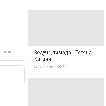
Ведуча, тамада - Тетяна
 оцінити
Катрич
122
22:15, 31 липня