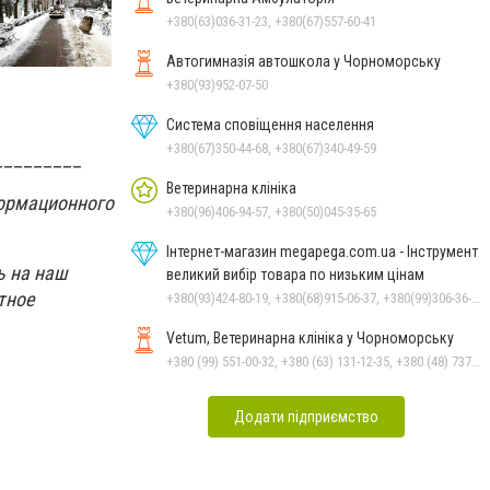
+380(63)036-31-23, +380(67)557-60-41
Автогимназія автошкола у Чорноморську
+380(93)952-07-50
Система сповіщення населення
+380(67)350-44-68, +380(67)340-49-59
_________
Ветеринарна клініка
ормационного
+380(96)406-94-57, +380(50)045-35-65
Інтернет-магазин megapega.com.ua - Інструмент
ь на наш
великий вибір товара по низьким цінам
тное
+380(93)424-80-19, +380(68)915-06-37, +380(99)306-36-14
Vetum, Ветеринарна клініка у Чорноморську
+380 (99) 551-00-32, +380 (63) 131-12-35, +380 (48) 737-69-48, +380 (66) 784-33-31
Додати підприємство