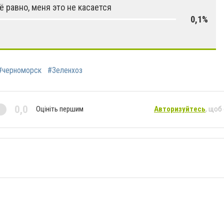
ё равно, меня это не касается
0,1%
#черноморск
#Зеленхоз
0,0
Оцініть першим
Авторизуйтесь
, щоб