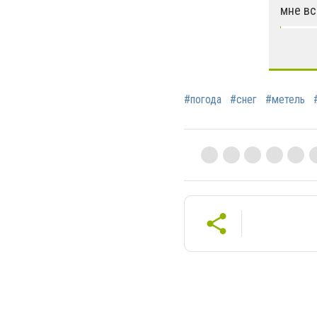
мне вс
#погода
#снег
#метель