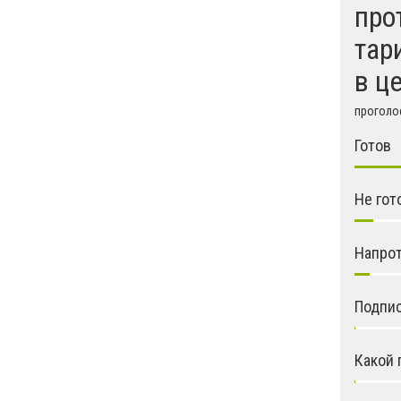
про
тар
в ц
проголос
Готов
Не гот
Напрот
Подпис
Какой 