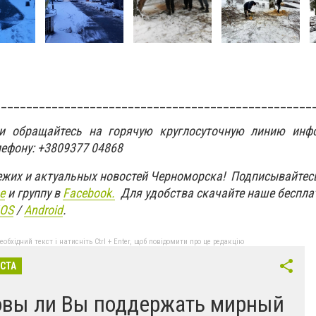
__________________________________________________
ти обращайтесь на горячую круглосуточную линию инф
лефону: +3809377 04868
вежих и актуальных новостей Черноморска! Подписывайтес
e
и группу в
Facebook.
Для удобства скачайте наше беспла
IOS
/
An
d
roid
.
бхідний текст і натисніть Ctrl + Enter, щоб повідомити про це редакцію
ІСТА
овы ли Вы поддержать мирный