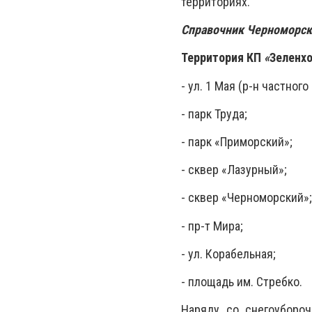
территориях.
Справочник Черноморск
Территория КП
«
Зеленх
- ул. 1 Мая (р-н частног
- парк Труда;
- парк «Приморский»;
- сквер «Лазурный»;
- сквер «Черноморский»;
- пр-т Мира;
- ул. Корабельная;
- площадь им. Стребко.
Наряду со снегоубороч