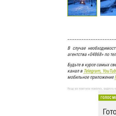
____________________
В случае необходимос
агентства «04868» по те
Будьте в курсе самых с
канал в
Telegram,
YouTub
мобильное приложение
Якщо ви помітили помилку, виділіть нео
ГОЛОС М
Гот