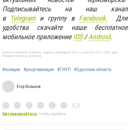
Подписывайтесь на наш канал
в
Telegram
и группу в
Facebook.
Для
удобства скачайте наше бесплатное
мобильное приложение
IOS
/
An
d
roid
.
Якщо ви помітили помилку, виділіть необхідний текст і натисніть Ctrl + Enter, щоб
повідомити про це редакцію
#полиция
#реорганизация
#ГНУП
#Одесская область
Егор Вольнов
0,0
Авторизируйтесь
, чтобы оценить