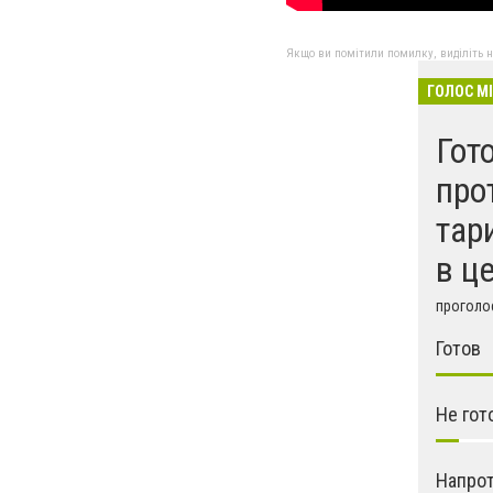
Якщо ви помітили помилку, виділіть нео
ГОЛОС М
Гот
про
тар
в ц
проголос
Готов
Не гот
Напрот