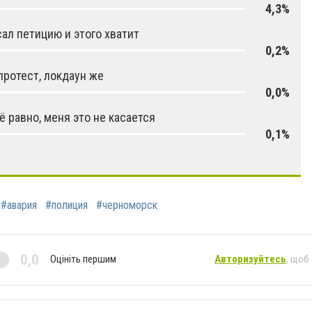
4,3%
ал петицию и этого хватит
0,2%
протест, локдаун же
0,0%
ё равно, меня это не касается
0,1%
#авария
#полиция
#черноморск
0,0
Оцініть першим
Авторизуйтесь
, щоб