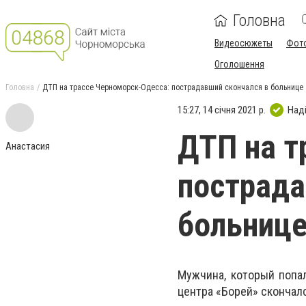
Головна
Видеосюжеты
Фот
Оголошення
Головна
ДТП на трассе Черноморск-Одесса: пострадавший скончался в больнице
15:27, 14 січня 2021 р.
Над
ДТП на т
Анастасия
пострада
больниц
Мужчина, который попа
центра «Борей» скончал