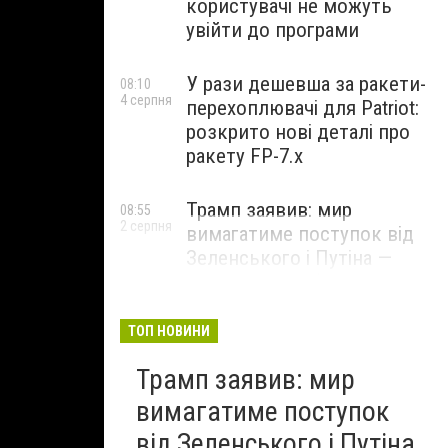
користувачі не можуть
увійти до програми
У рази дешевша за ракети-
08:10
4 серпня
перехоплювачі для Patriot:
розкрито нові деталі про
ракету FP-7.x
Трамп заявив: мир
08:55
2 серпня
вимагатиме поступок від
Зеленського і Путіна —
озвучив своє бачення
врегулювання
ТОП НОВИНИ
Трамп заявив: мир
вимагатиме поступок
від Зеленського і Путіна