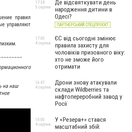
Де відсвяткувати день
17:34
5 серпня
народження дитини в
Одесі?
шение правил
ые управляют
ПАРТНЕРСЬКИЙ СПЕЦПРОЄКТ
ЄС від сьогодні змінює
17:00
лизким.
4 серпня
правила захисту для
чоловіків призовного віку:
_________
хто не зможе його
отримати
ормационного
Дрони знову атакували
16:47
ь на наш
4 серпня
склади Wildberries та
тное
нафтопереробний завод у
Росії
У «Резерв+» стався
10:00
4 серпня
масштабний збій: