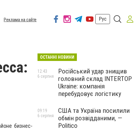
Рус
Реклама на сайте
ОСТАННІ НОВИНИ
сса:
Російський удар знищив
12:43
6 серпня
головний склад INTERTOP
Ukraine: компанія
перебудовує логістику
США та Україна посилили
09:19
6 серпня
обмін розвідданими, —
Politico
айоне бизнес-