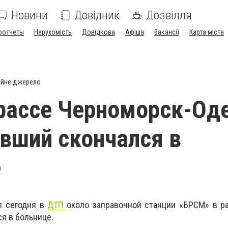
Новини
Довідник
Дозвілля
оотчеты
Нерухомість
Довідкова
Афіша
Вакансії
Карта міста
ійне джерело
рассе Черноморск-Оде
вший скончался в
е
л сегодня в
ДТП
около заправочной станции «
БРСМ
» в р
ся в больнице.