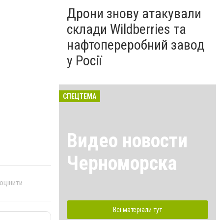
Дрони знову атакували
склади Wildberries та
нафтопереробний завод
у Росії
СПЕЦТЕМА
Видео новости
Черноморска
 оцінити
Всі матеріали тут