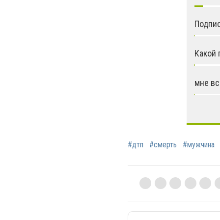
Подпис
Какой 
мне вс
#дтп
#смерть
#мужчина