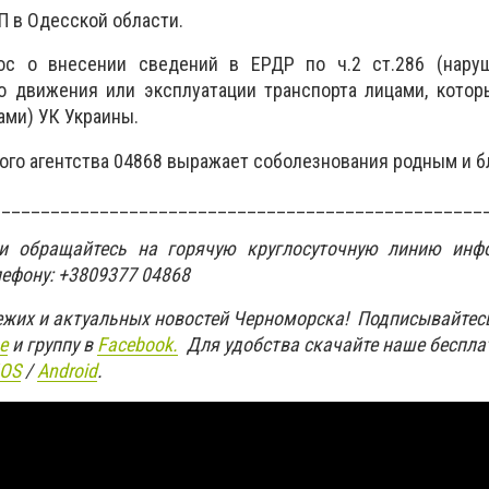
 в Одесской области.
ос о внесении сведений в ЕРДР по ч.2 ст.286 (нару
о движения или эксплуатации транспорта лицами, котор
ми) УК Украины.
го агентства 04868 выражает соболезнования родным и б
__________________________________________________
ти обращайтесь на горячую круглосуточную линию инф
лефону: +3809377 04868
вежих и актуальных новостей Черноморска! Подписывайтес
e
и группу в
Facebook.
Для удобства скачайте наше беспла
IOS
/
An
d
roid
.