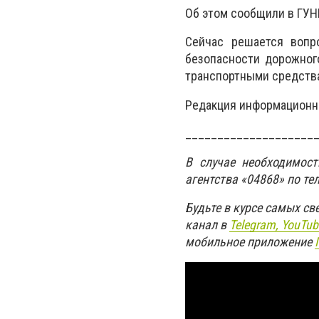
Об этом сообщили в
ГУНП
Сейчас решается вопр
безопасности дорожног
транспортными средства
Редакция информационно
____________________
В случае необходимос
агентства «04868» по те
Будьте в курсе самых с
канал в
Telegram,
YouTub
мобильное приложение