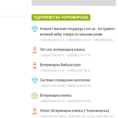
ПІДПРИЄМСТВА ЧОРНОМОРСЬКА
Інтернет-магазин megapega.com.ua - Інструмент
великий вибір товара по низьким цінам
+380(93)424-80-19, +380(68)915-06-37, +380(99)306-36-14
Vet Line, ветеринарна клініка
+380(63)790-55-41, +380(98)114-15-16
Ветеринарна Амбулаторія
+380(63)036-31-23, +380(67)557-60-41
Система сповіщення населення
+380(67)350-44-68, +380(67)340-49-59
Ветеринарна клініка
+380(96)406-94-57, +380(50)045-35-65
Vetum, Ветеринарна клініка у Чорноморську
+380 (99) 551-00-32, +380 (63) 131-12-35, +380 (48) 737-69-48, +380 (66) 784-33-31