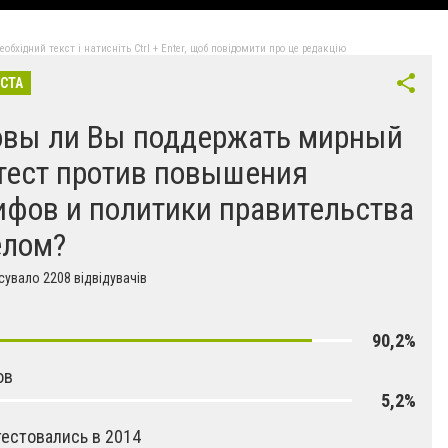
бхідний текст і натисніть Ctrl + Enter, щоб повідомити про це редакцію
ІСТА
овы ли Вы поддержать мирный
тест против повышения
ифов и политики правительства
елом?
увало 2208 відвідувачів
90,2%
ов
5,2%
естовались в 2014