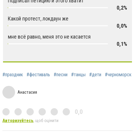
Подписал петицию и этого хватит
0,2%
Какой протест, локдаун же
0,0%
мне всё равно, меня это не касается
0,1%
#праздник
#фестиваль
#песни
#танцы
#дети
#черноморск
Анастасия
0,0
Авторизуйтесь
, щоб оцінити