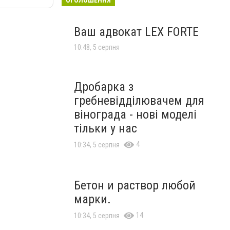
Ваш адвокат LEX FORTE
10:48, 5 серпня
Дробарка з
гребневідділювачем для
вінограда - нові моделі
тільки у нас
4
10:34, 5 серпня
Бетон и раствор любой
марки.
14
10:34, 5 серпня