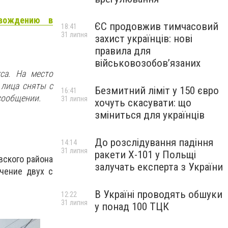
 вождению в
ЄС продовжив тимчасовий
18:41
31 липня
захист українців: нові
правила для
військовозобов’язаних
са. На место
 лица сняты с
Безмитний ліміт у 150 євро
16:41
сообщении.
31 липня
хочуть скасувати: що
зміниться для українців
До розслідування падіння
14:14
31 липня
ракети Х-101 у Польщі
вского района
залучать експерта з України
ечение двух с
В Україні проводять обшуки
12:22
31 липня
у понад 100 ТЦК