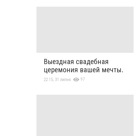
Выездная свадебная
церемония вашей мечты.
97
22:15, 31 липня