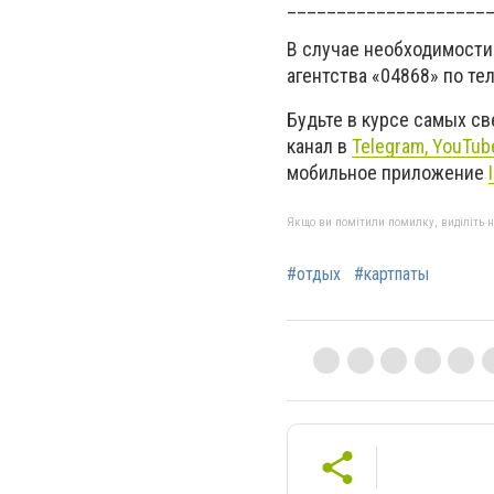
____________________
В случае необходимости
агентства «04868» по те
Будьте в курсе самых с
канал в
Telegram,
YouTub
мобильное приложение
Якщо ви помітили помилку, виділіть нео
#отдых
#картпаты