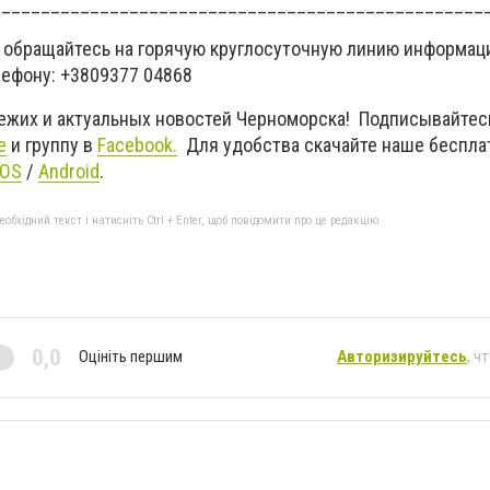
__________________________________________________
 обращайтесь на горячую круглосуточную линию информац
лефону: +3809377 04868
вежих и актуальных новостей Черноморска! Подписывайтес
e
и группу в
Facebook.
Для удобства скачайте наше беспла
IOS
/
An
d
roid
.
бхідний текст і натисніть Ctrl + Enter, щоб повідомити про це редакцію
0,0
Оцініть першим
Авторизируйтесь
, ч