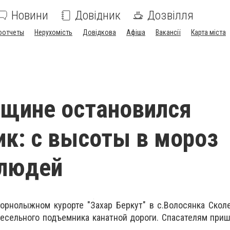
Новини
Довідник
Дозвілля
оотчеты
Нерухомість
Довідкова
Афіша
Вакансії
Карта міста
щине остановился
к: с высоты в мороз
 людей
 горнолыжном курорте "Захар Беркут" в с.Волосянка Скол
есельного подъемника канатной дороги. Спасателям при