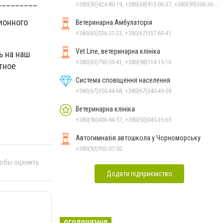
_________
+380(93)424-80-19, +380(68)915-06-37, +380(99)306-36-14
ионного
Ветеринарна Амбулаторія
+380(63)036-31-23, +380(67)557-60-41
Vet Line, ветеринарна клініка
ь на наш
+380(63)790-55-41, +380(98)114-15-16
тное
Система сповіщення населення
+380(67)350-44-68, +380(67)340-49-59
Ветеринарна клініка
+380(96)406-94-57, +380(50)045-35-65
Автогимназія автошкола у Чорноморську
+380(93)952-07-50
тобы оценить
Додати підприємство
ОГОЛОШЕННЯ