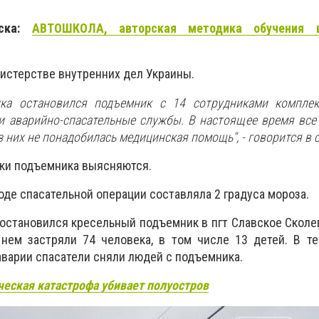
рска:
АВТОШКОЛА, авторская методика обучения
истерстве внутренних дел Украины.
нка остановился подъемник с 14 сотрудниками комплек
 аварийно-спасательные службы. В настоящее время все
 них не понадобилась медицинская помощь", - говорится в 
ки подъемника выясняются.
оде спасательной операции составляла 2 градуса мороза.
 остановился кресельный подъемник в пгт Славское Сколе
 нем застряли 74 человека, в том числе 13 детей. В т
аварии спасатели сняли людей с подъемника.
ческая катастрофа убивает полуостров