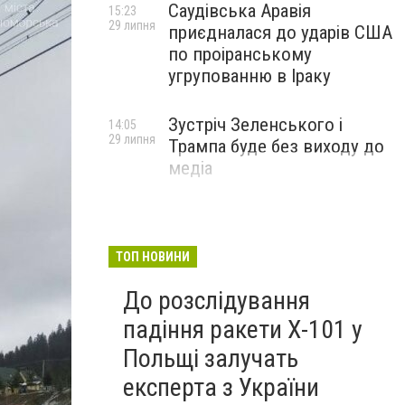
Саудівська Аравія
15:23
29 липня
приєдналася до ударів США
по проіранському
угрупованню в Іраку
Зустріч Зеленського і
14:05
29 липня
Трампа буде без виходу до
медіа
ТОП НОВИНИ
До розслідування
падіння ракети Х-101 у
Польщі залучать
експерта з України