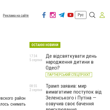
Рус
Реклама на сайте
ОСТАННІ НОВИНИ
Де відсвяткувати день
17:34
5 серпня
народження дитини в
Одесі?
ПАРТНЕРСЬКИЙ СПЕЦПРОЄКТ
Трамп заявив: мир
08:55
2 серпня
вимагатиме поступок від
Зеленського і Путіна —
евского район
озвучив своє бачення
шлось снимать
врегулювання