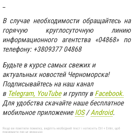
_
В случае необходимости обращайтесь на
горячую круглосуточную линию
информационного агентства «04868» по
телефону: +3809377 04868
Будьте в курсе самых свежих и
актуальных новостей Черноморска!
Подписывайтесь на наш канал
в
Telegram,
YouTube
и группу в
Facebook.
Для удобства скачайте наше бесплатное
мобильное приложение
IOS
/
An
d
roid
.
Якщо ви помітили помилку, виділіть необхідний текст і натисніть Ctrl + Enter, щоб
повідомити про це редакцію