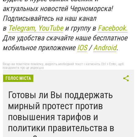
актуальных новостей Черноморска!
Подписывайтесь на наш канал
в
Telegram,
YouTube
и группу в
Facebook.
Для удобства скачайте наше бесплатное
мобильное приложение
IOS
/
An
d
roid
.
Якщо ви помітили помилку, виділіть необхідний текст і натисніть Ctrl + Enter, щоб
повідомити про це редакцію
ГОЛОС МІСТА
Готовы ли Вы поддержать
мирный протест против
повышения тарифов и
политики правительства в