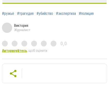
#ружьё
#трагедия
#убийство
#экспертиза
#полиция
Виктория
Журналист
0,0
Авторизуйтесь
, щоб оцінити