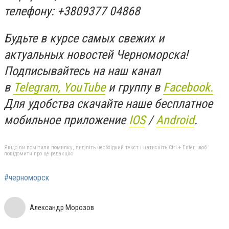
телефону: +3809377 04868
Будьте в курсе самых свежих и
актуальных новостей Черноморска!
Подписывайтесь на наш канал
в
Telegram,
YouTube
и группу в
Facebook.
Для удобства скачайте наше бесплатное
мобильное приложение
IOS
/
An
d
roid
.
Якщо ви помітили помилку, виділіть необхідний текст і натисніть Ctrl + Enter, щоб
повідомити про це редакцію
#черноморск
Александр Морозов