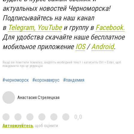
актуальных новостей Черноморска!
Подписывайтесь на наш канал
в
Telegram,
YouTube
и группу в
Facebook.
Для удобства скачайте наше бесплатное
мобильное приложение
IOS
/
An
d
roid
.
Якщо ви помітили помилку, виділіть необхідний текст і натисніть Ctrl + Enter, щоб
повідомити про це редакцію
#черноморск
#коронавирус
#пандемия
Анастасия Стрелецкая
0,0
Авторизуйтесь
, щоб оцінити