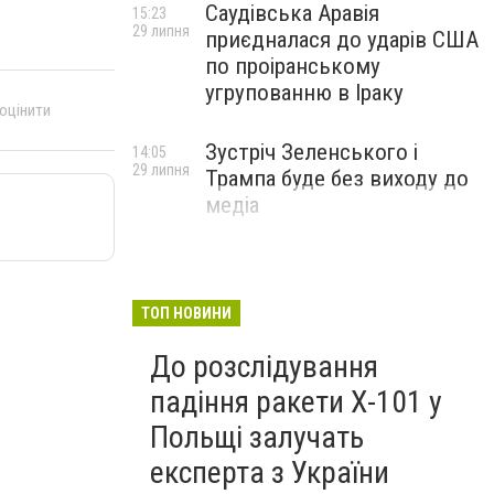
Саудівська Аравія
15:23
29 липня
приєдналася до ударів США
по проіранському
угрупованню в Іраку
 оцінити
Зустріч Зеленського і
14:05
29 липня
Трампа буде без виходу до
медіа
ТОП НОВИНИ
До розслідування
падіння ракети Х-101 у
Польщі залучать
експерта з України