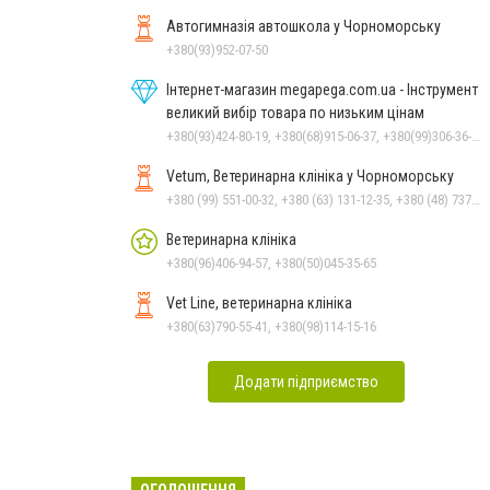
Автогимназія автошкола у Чорноморську
+380(93)952-07-50
Інтернет-магазин megapega.com.ua - Інструмент
великий вибір товара по низьким цінам
+380(93)424-80-19, +380(68)915-06-37, +380(99)306-36-14
Vetum, Ветеринарна клініка у Чорноморську
+380 (99) 551-00-32, +380 (63) 131-12-35, +380 (48) 737-69-48, +380 (66) 784-33-31
Ветеринарна клініка
+380(96)406-94-57, +380(50)045-35-65
Vet Line, ветеринарна клініка
+380(63)790-55-41, +380(98)114-15-16
Додати підприємство
ОГОЛОШЕННЯ