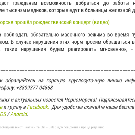
даст гражданам возможность добраться до работы 
сле тысячам медиков, которые едут в больницы железной д
орске прошёл рождественский концерт (видео)
 соблюдать обязательно масочного режима во время п
ком. В случае нарушения этих норм просим обращаться в
а такие нарушения будем реагировать мгновенно», -
__________________________________________________
ти обращайтесь на горячую круглосуточную линию инф
лефону: +3809377 04868
вежих и актуальных новостей Черноморска! Подписывайтес
e
и группу в
Facebook.
Для удобства скачайте наше беспла
IOS
/
An
d
roid
.
бхідний текст і натисніть Ctrl + Enter, щоб повідомити про це редакцію