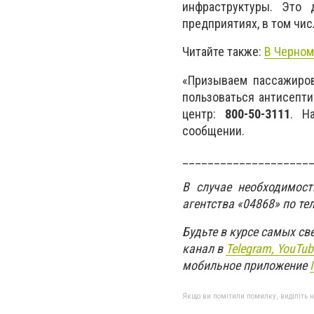
инфраструктуры. Это 
предприятиях, в том чи
Читайте также:
В Черном
«Призываем пассажиров
пользоваться антисепти
центр:
800-50-3111
. Н
сообщении.
____________________
В случае необходимос
агентства «04868» по те
Будьте в курсе самых с
канал в
Telegram,
YouTub
мобильное приложение
Якщо ви помітили помилку, виділіть нео