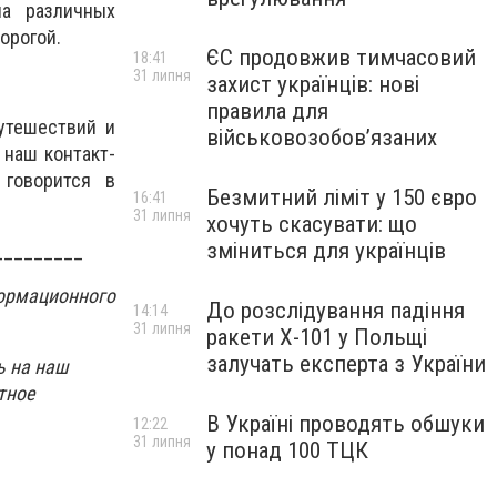
на различных
орогой.
ЄС продовжив тимчасовий
18:41
31 липня
захист українців: нові
правила для
утешествий и
військовозобов’язаних
 наш контакт-
 говорится в
Безмитний ліміт у 150 євро
16:41
31 липня
хочуть скасувати: що
зміниться для українців
_________
ормационного
До розслідування падіння
14:14
31 липня
ракети Х-101 у Польщі
залучать експерта з України
ь на наш
тное
В Україні проводять обшуки
12:22
31 липня
у понад 100 ТЦК