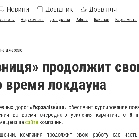
Новини
Довідник
Дозвілля
оотчеты
Нерухомість
Довідкова
Афіша
Вакансії
Карта міста
йне джерело
зниця» продолжит св
о время локдауна
езных дорог «
Укрзалізниця
» обеспечит курсирование пое
ения во время очередного усиления карантина с
8
п
змещена на
сайте
компании.
щении, компания продолжит свою работу как часть