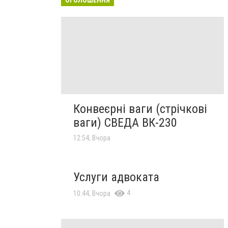
Конвеєрні ваги (стрічкові
ваги) СВЕДА ВК-230
12:54, Вчора
Услуги адвоката
4
10:44, Вчора