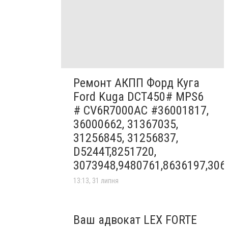
Ремонт АКПП Форд Куга
Ford Kuga DCT450# MPS6
# CV6R7000AC #36001817,
36000662, 31367035,
31256845, 31256837,
D5244T,8251720,
3073948,9480761,8636197,306
13:13, 31 липня
Ваш адвокат LEX FORTE