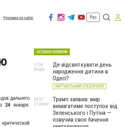
Рус
Реклама на сайте
ОСТАННІ НОВИНИ
ою
Де відсвяткувати день
17:34
Вчора
народження дитини в
Одесі?
ПАРТНЕРСЬКИЙ СПЕЦПРОЄКТ
здов дальнего
Трамп заявив: мир
08:55
2 серпня
о
24
января.
вимагатиме поступок від
Зеленського і Путіна —
озвучив своє бачення
 критической
врегулювання