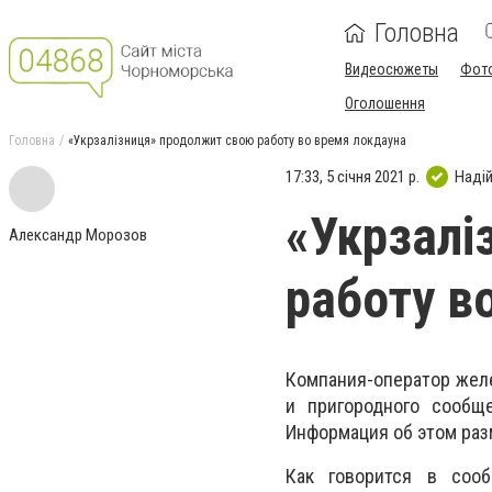
Головна
Видеосюжеты
Фот
Оголошення
Головна
«Укрзалізниця» продолжит свою работу во время локдауна
17:33, 5 січня 2021 р.
Наді
«Укрзалі
Александр Морозов
работу в
Компания-оператор жел
и пригородного сообщ
Информация об этом ра
Как говорится в сооб