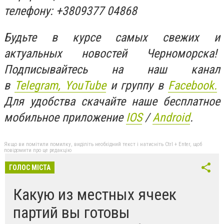
телефону: +3809377 04868
Будьте в курсе самых свежих и
актуальных новостей Черноморска!
Подписывайтесь на наш канал
в
Telegram,
YouTube
и группу в
Facebook.
Для удобства скачайте наше бесплатное
мобильное приложение
IOS
/
An
d
roid
.
Якщо ви помітили помилку, виділіть необхідний текст і натисніть Ctrl + Enter, щоб
повідомити про це редакцію
ГОЛОС МІСТА
Какую из местных ячеек
партий вы готовы