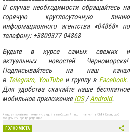
В случае необходимости обращайтесь на
горячую круглосуточную линию
информационного агентства «04868» по
телефону: +3809377 04868
Будьте в курсе самых свежих и
актуальных новостей Черноморска!
Подписывайтесь на наш канал
в
Telegram,
YouTube
и группу в
Facebook.
Для удобства скачайте наше бесплатное
мобильное приложение
IOS
/
An
d
roid
.
Якщо ви помітили помилку, виділіть необхідний текст і натисніть Ctrl + Enter, щоб
повідомити про це редакцію
ГОЛОС МІСТА