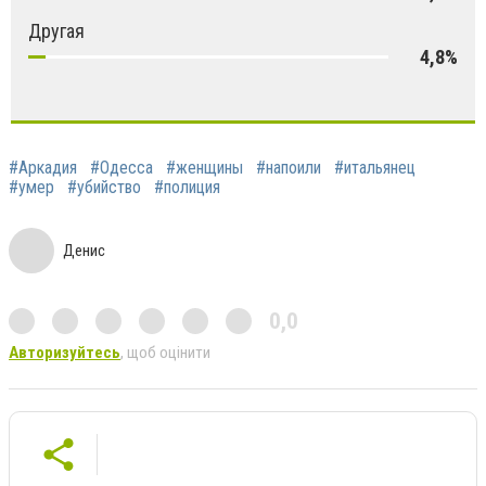
Другая
4,8%
#Аркадия
#Одесса
#женщины
#напоили
#итальянец
#умер
#убийство
#полиция
Денис
0,0
Авторизуйтесь
, щоб оцінити