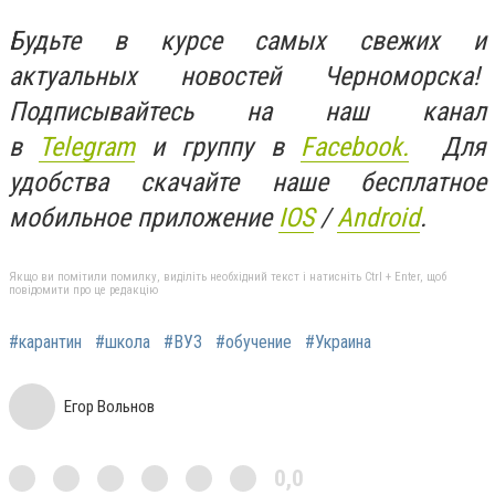
Будьте в курсе самых свежих и
актуальных новостей Черноморска!
Подписывайтесь на наш канал
в
Telegram
и группу в
Facebook.
Для
удобства скачайте наше бесплатное
мобильное приложение
IOS
/
An
d
roid
.
Якщо ви помітили помилку, виділіть необхідний текст і натисніть Ctrl + Enter, щоб
повідомити про це редакцію
#карантин
#школа
#ВУЗ
#обучение
#Украина
Егор Вольнов
0,0