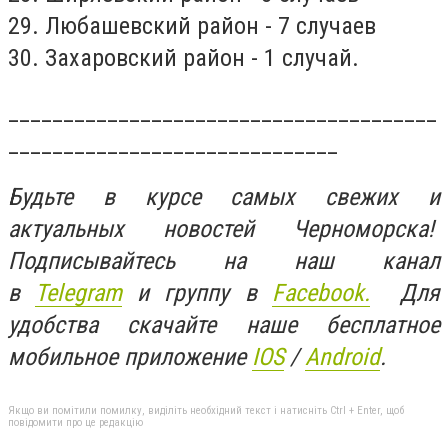
29. Любашевский район - 7 случаев
30. Захаровский район - 1 случай.
_______________________________________
______________________________
Будьте в курсе самых свежих и
актуальных новостей Черноморска!
Подписывайтесь на наш канал
в
Telegram
и группу в
Facebook.
Для
удобства скачайте наше бесплатное
мобильное приложение
IOS
/
An
d
roid
.
Якщо ви помітили помилку, виділіть необхідний текст і натисніть Ctrl + Enter, щоб
повідомити про це редакцію