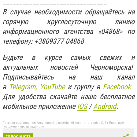
_______________________________
В случае необходимости обращайтесь на
горячую круглосуточную линию
информационного агентства «04868» по
телефону: +3809377 04868
Будьте в курсе самых свежих и
актуальных новостей Черноморска!
Подписывайтесь на наш канал
в
Telegram,
YouTube
и группу в
Facebook.
Для удобства скачайте наше бесплатное
мобильное приложение
IOS
/
An
d
roid
.
Якщо ви помітили помилку, виділіть необхідний текст і натисніть Ctrl + Enter, щоб
повідомити про це редакцію
ГОЛОС МІСТА