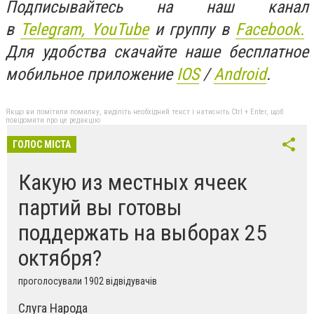
Подписывайтесь на наш канал
в
Telegram,
YouTube
и группу в
Facebook.
Для удобства скачайте наше бесплатное
мобильное приложение
IOS
/
An
d
roid
.
Якщо ви помітили помилку, виділіть необхідний текст і натисніть Ctrl + Enter, щоб
повідомити про це редакцію
ГОЛОС МІСТА
Какую из местных ячеек
партий вы готовы
поддержать на выборах 25
октября?
проголосували 1902 відвідувачів
Слуга Народа