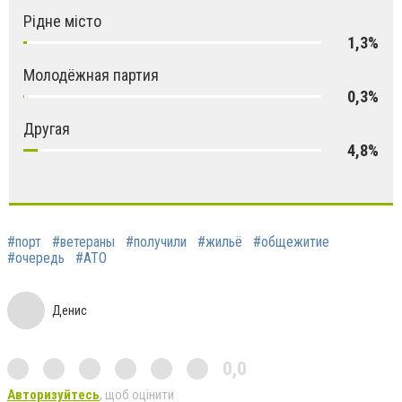
Рідне місто
1,3%
Молодёжная партия
0,3%
Другая
4,8%
#порт
#ветераны
#получили
#жильё
#общежитие
#очередь
#АТО
Денис
0,0
Авторизуйтесь
, щоб оцінити