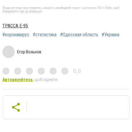
Якщо ви помітили помилку, виділіть необхідний текст і натисніть Ctrl + Enter, щоб
повідомити про це редакцію
ТРАССА Е-95
#коронавирус
#статистика
#Одесская область
#Украина
Егор Вольнов
0,0
Авторизуйтесь
, щоб оцінити