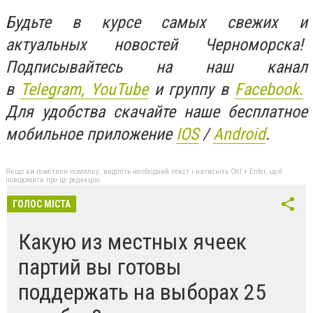
Будьте в курсе самых свежих и
актуальных новостей Черноморска!
Подписывайтесь на наш канал
в
Telegram,
YouTube
и группу в
Facebook.
Для удобства скачайте наше бесплатное
мобильное приложение
IOS
/
An
d
roid
.
Якщо ви помітили помилку, виділіть необхідний текст і натисніть Ctrl + Enter, щоб
повідомити про це редакцію
ГОЛОС МІСТА
Какую из местных ячеек
партий вы готовы
поддержать на выборах 25