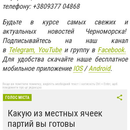
телефону: +3809377 04868
Будьте в курсе самых свежих и
актуальных новостей Черноморска!
Подписывайтесь на наш канал
в
Telegram,
YouTube
и группу в
Facebook.
Для удобства скачайте наше бесплатное
мобильное приложение
IOS
/
An
d
roid
.
Якщо ви помітили помилку, виділіть необхідний текст і натисніть Ctrl + Enter, щоб
повідомити про це редакцію
ГОЛОС МІСТА
Какую из местных ячеек
партий вы готовы