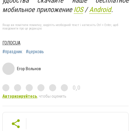
удобства скачайте наше бесплатное
мобильное приложение
IOS
/
An
d
roid
.
Якщо ви помітили помилку, виділіть необхідний текст і натисніть Ctrl + Enter, щоб
повідомити про це редакцію
ГОЛОСUA
#праздник
#церковь
Егор Вольнов
0,0
Авторизируйтесь
, чтобы оценить