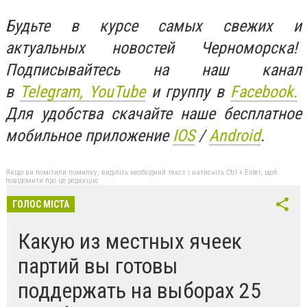
Будьте в курсе самых свежих и
актуальных новостей Черноморска!
Подписывайтесь на наш канал
в
Telegram,
YouTube
и группу в
Facebook.
Для удобства скачайте наше бесплатное
мобильное приложение
IOS
/
An
d
roid
.
Якщо ви помітили помилку, виділіть необхідний текст і натисніть Ctrl + Enter, щоб
повідомити про це редакцію
ГОЛОС МІСТА
Какую из местных ячеек
партий вы готовы
поддержать на выборах 25