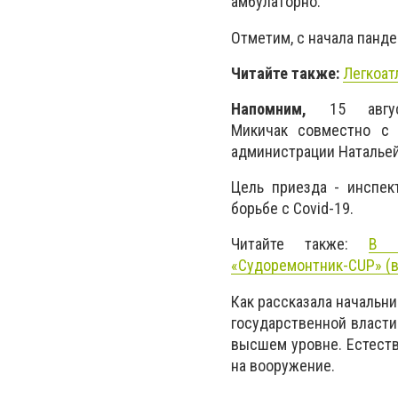
а
мбулаторно.
Отметим,
с начала панд
Читайте также:
Легкоат
Напомним,
15
авгус
Микичак
совместно с и
администрации
Наталье
Цель приезда - инспек
борьбе с Covid-19.
Читайте также:
В Ч
«Судоремонтник-CUP» (
Как рассказала начальн
государственной власт
высшем уровне. Естеств
на вооружение.