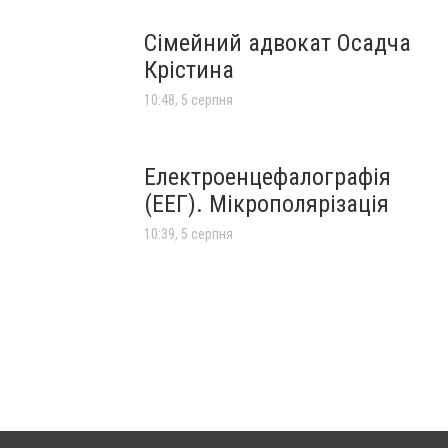
Сімейний адвокат Осадча
Крістина
10:48, 5 серпня
Електроенцефалографія
(ЕЕГ). Мікрополярізація
10:39, 5 серпня