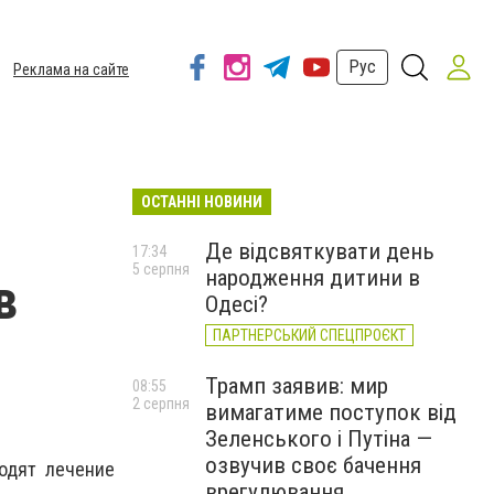
Рус
Реклама на сайте
ОСТАННІ НОВИНИ
Де відсвяткувати день
17:34
5 серпня
народження дитини в
в
Одесі?
ПАРТНЕРСЬКИЙ СПЕЦПРОЄКТ
Трамп заявив: мир
08:55
2 серпня
вимагатиме поступок від
Зеленського і Путіна —
озвучив своє бачення
одят лечение
врегулювання