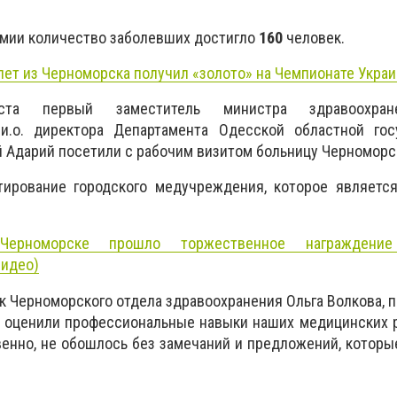
емии количество заболевших достигло
160
человек.
лет из Черноморска получил «золото» на Чемпионате Украи
та первый заместитель министра здравоохр
.о. директора Департамента Одесской областной гос
й Адарий
посетили с рабочим визитом больницу Черноморс
тирование городского медучреждения, которое являетс
ерноморске прошло торжественное награждение
видео)
ик Черноморского отдела здравоохранения
Ольга Волкова
, 
и оценили профессиональные навыки наших медицинских 
енно, не обошлось без замечаний и предложений, которы