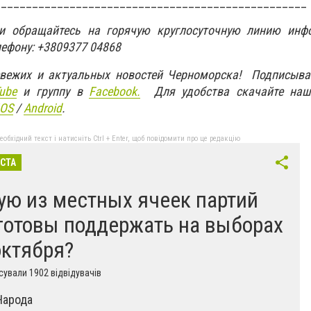
__________________________________________________
ти обращайтесь на горячую круглосуточную линию инф
лефону: +3809377 04868
свежих и актуальных новостей Черноморска! Подписыва
ube
и группу в
Facebook.
Для удобства скачайте наш
IOS
/
An
d
roid
.
бхідний текст і натисніть Ctrl + Enter, щоб повідомити про це редакцію
ІСТА
ую из местных ячеек партий
готовы поддержать на выборах
октября?
ували 1902 відвідувачів
Народа