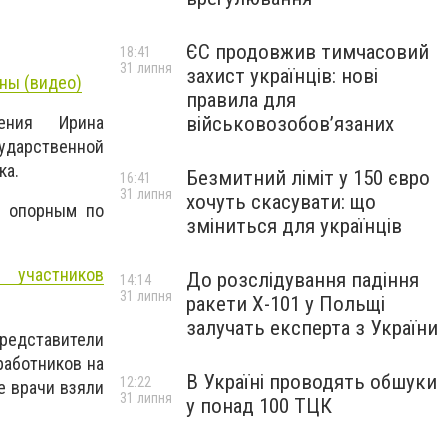
ЄС продовжив тимчасовий
18:41
31 липня
захист українців: нові
ны (видео)
правила для
анения
Ирина
військовозобов’язаних
ударственной
ка.
Безмитний ліміт у 150 євро
16:41
31 липня
хочуть скасувати: що
я опорным по
зміниться для українців
 участников
До розслідування падіння
14:14
31 липня
ракети Х-101 у Польщі
залучать експерта з України
представители
работников на
В Україні проводять обшуки
12:22
е врачи взяли
31 липня
у понад 100 ТЦК