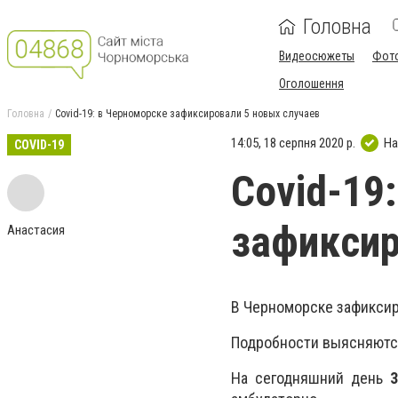
Головна
Видеосюжеты
Фот
Оголошення
Головна
Covid-19: в Черноморске зафиксировали 5 новых случаев
14:05, 18 серпня 2020 р.
На
COVID-19
Covid-19
зафиксир
Анастасия
В Черноморске зафикси
Подробности выясняютс
На сегодняшний день
3