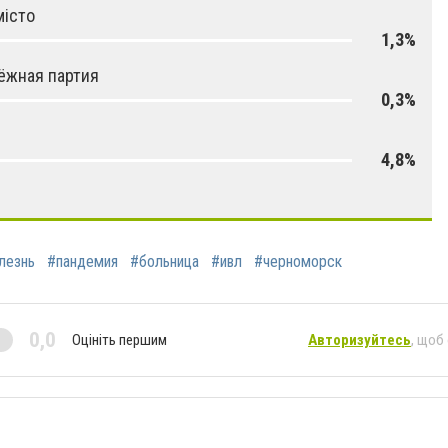
місто
1,3%
ёжная партия
0,3%
4,8%
лезнь
#пандемия
#больница
#ивл
#черноморск
0,0
Оцініть першим
Авторизуйтесь
, щоб