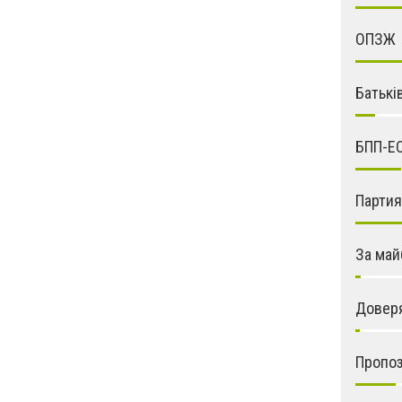
ОПЗЖ
Батькі
БПП-Е
Парти
За май
Довер
Пропо