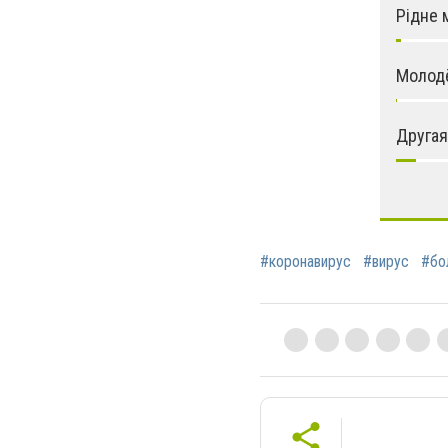
Рідне 
Молод
Другая
#коронавирус
#вирус
#бо