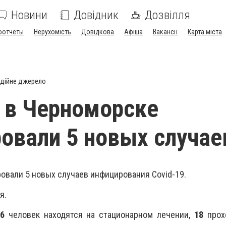
Новини
Довідник
Дозвілля
оотчеты
Нерухомість
Довідкова
Афіша
Вакансії
Карта міста
дійне джерело
: в Черноморске
овали 5 новых случае
ровали
5
новых случаев инфицирования Covid-19.
я.
6
человек находятся
на стационарном лечении,
18
прох