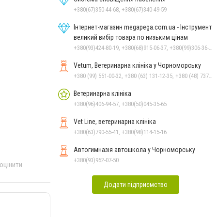
+380(67)350-44-68, +380(67)340-49-59
Інтернет-магазин megapega.com.ua - Інструмент
великий вибір товара по низьким цінам
+380(93)424-80-19, +380(68)915-06-37, +380(99)306-36-14
Vetum, Ветеринарна клініка у Чорноморську
+380 (99) 551-00-32, +380 (63) 131-12-35, +380 (48) 737-69-48, +380 (66) 784-33-31
Ветеринарна клініка
+380(96)406-94-57, +380(50)045-35-65
Vet Line, ветеринарна клініка
+380(63)790-55-41, +380(98)114-15-16
Автогимназія автошкола у Чорноморську
+380(93)952-07-50
 оцінити
Додати підприємство