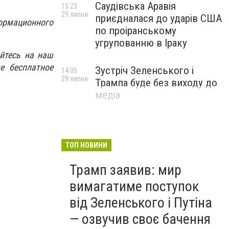
Саудівська Аравія
15:23
29 липня
приєдналася до ударів США
ормационного
по проіранському
угрупованню в Іраку
йтесь на наш
е бесплатное
Зустріч Зеленського і
14:05
29 липня
Трампа буде без виходу до
медіа
ТОП НОВИНИ
Трамп заявив: мир
вимагатиме поступок
від Зеленського і Путіна
— озвучив своє бачення