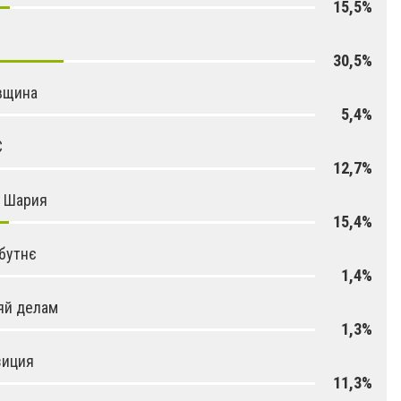
15,5%
30,5%
вщина
5,4%
С
12,7%
я Шария
15,4%
бутнє
1,4%
яй делам
1,3%
зиция
11,3%