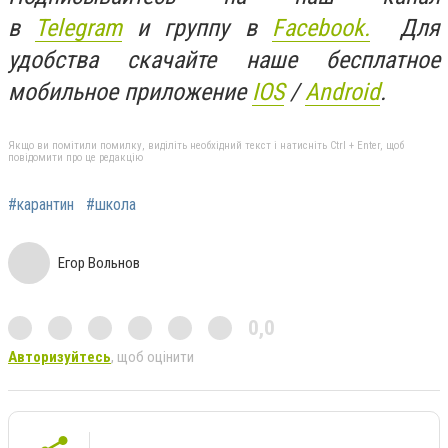
в
Telegram
и группу в
Facebook.
Для
удобства скачайте наше бесплатное
мобильное приложение
IOS
/
An
d
roid
.
Якщо ви помітили помилку, виділіть необхідний текст і натисніть Ctrl + Enter, щоб
повідомити про це редакцію
#карантин
#школа
Егор Вольнов
0,0
Авторизуйтесь
, щоб оцінити