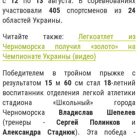
с
12
по
13
августа. В соревнованиях
участвовали
405
спортсменов из
24
областей Украины.
Читайте также:
Легкоатлет из
Черноморска получил «золото» на
Чемпионате Украины (видео)
Победителем в тройном прыжке с
результатом
15
м
60
см стал
18
-летний
воспитанник отделения легкой атлетики
стадиона «Школьный» города
Черноморска
Владислав Шепелев
(тренеры -
Сергей Полинков
и
Александра Стаднюк
). Эта победа -