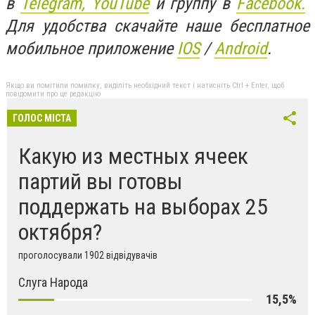
в
Telegram,
YouTube
и группу в
Facebook.
Для удобства скачайте наше бесплатное
мобильное приложение
IOS
/
An
d
roid
.
Якщо ви помітили помилку, виділіть необхідний текст і натисніть Ctrl + Enter, щоб
повідомити про це редакцію
ГОЛОС МІСТА
Какую из местных ячеек
партий вы готовы
поддержать на выборах 25
октября?
проголосували 1902 відвідувачів
Слуга Народа
15,5%