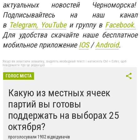
актуальных новостей Черноморска!
Подписывайтесь на наш канал
в
Telegram,
YouTube
и группу в
Facebook.
Для удобства скачайте наше бесплатное
мобильное приложение
IOS
/
An
d
roid
.
Якщо ви помітили помилку, виділіть необхідний текст і натисніть Ctrl + Enter, щоб
повідомити про це редакцію
ГОЛОС МІСТА
Какую из местных ячеек
партий вы готовы
поддержать на выборах 25
октября?
проголосували 1902 відвідувачів