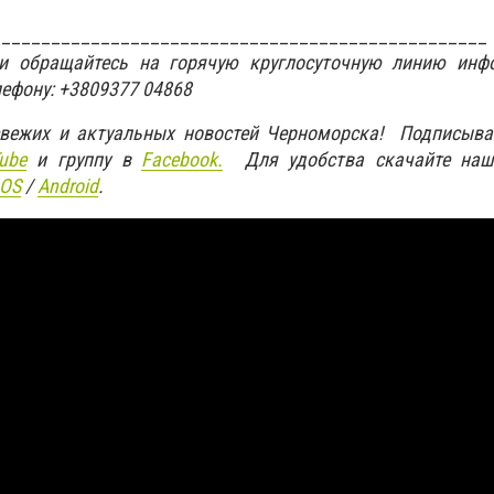
__________________________________________________
ти обращайтесь на горячую круглосуточную линию инф
лефону: +3809377 04868
свежих и актуальных новостей Черноморска! Подписыва
ube
и группу в
Facebook.
Для удобства скачайте наш
IOS
/
An
d
roid
.