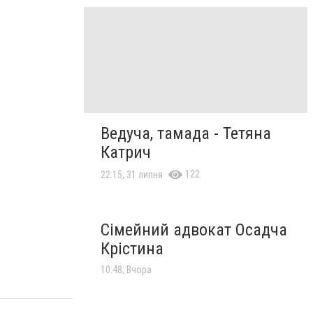
Ведуча, тамада - Тетяна
Катрич
122
22:15, 31 липня
Сімейний адвокат Осадча
Крістина
10:48, Вчора