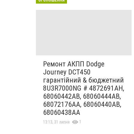
Ремонт АКПП Dodge
Journey DCT450
гарантійний & бюджетний
8U3R7000NG # 4872691AH,
68060442AB, 68060444AB,
68072176AA, 68060440AB,
68060438AA
1
13:13, 31 липня