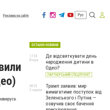
Рус
Реклама на сайте
ОСТАННІ НОВИНИ
Де відсвяткувати день
17:34
Вчора
народження дитини в
вили
Одесі?
ПАРТНЕРСЬКИЙ СПЕЦПРОЄКТ
ео)
Трамп заявив: мир
08:55
2 серпня
вимагатиме поступок від
Зеленського і Путіна —
навируса.
озвучив своє бачення
врегулювання