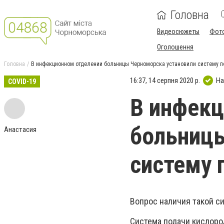
Головна
Видеосюжеты
Фот
Оголошення
Головна
В инфекционном отделении больницы Черноморска установили систему п
16:37, 14 серпня 2020 р.
На
COVID-19
В инфекц
больницы
Анастасия
систему 
Вопрос наличия такой с
Система подачи кислород