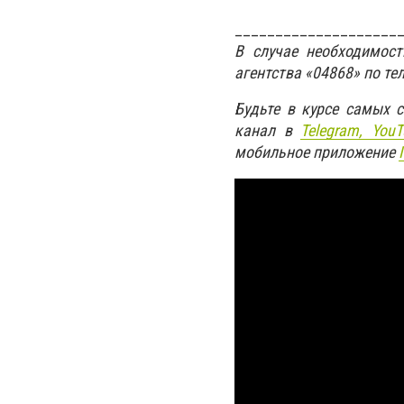
____________________
В случае необходимос
агентства «04868» по те
Будьте в курсе самых 
канал в
Telegram,
YouT
мобильное приложение