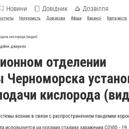
Новини
Довідник
Дозвілля
оотчеты
Нерухомість
Довідкова
Афіша
Вакансії
Карта міста
одачи кислорода (видео)
дійне джерело
ионном отделении
 Черноморска устано
подачи кислорода (вид
истемы возник в связи с распространением пандемии коро
а используется на поздних стадиях заражения COVID - 19.