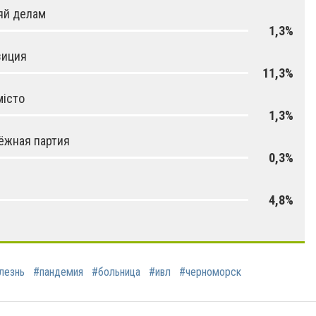
яй делам
1,3%
зиция
11,3%
місто
1,3%
ёжная партия
0,3%
4,8%
лезнь
#пандемия
#больница
#ивл
#черноморск