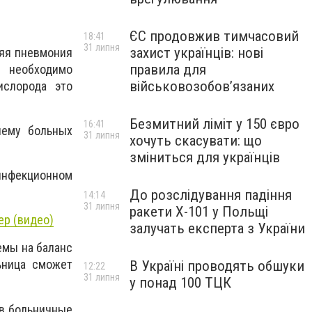
ЄС продовжив тимчасовий
18:41
31 липня
захист українців: нові
няя пневмония
правила для
 необходимо
військовозобов’язаних
ислорода это
Безмитний ліміт у 150 євро
16:41
иему больных
31 липня
хочуть скасувати: що
зміниться для українців
 инфекционном
До розслідування падіння
14:14
31 липня
ракети Х-101 у Польщі
ер (видео)
залучать експерта з України
емы на баланс
ьница сможет
В Україні проводять обшуки
12:22
31 липня
у понад 100 ТЦК
 в больничные