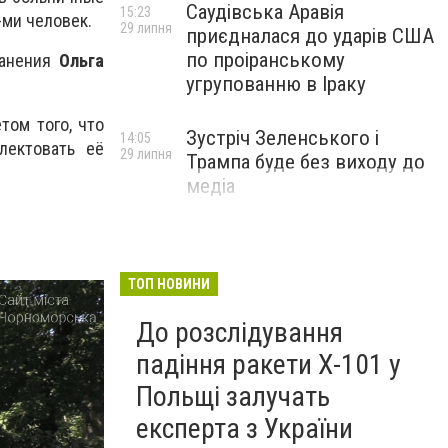
Саудівська Аравія
15:23
-ми человек.
29 липня
приєдналася до ударів США
по проіранському
ранения
Ольга
угрупованню в Іраку
том того, что
Зустріч Зеленського і
14:05
лектовать её
29 липня
Трампа буде без виходу до
медіа
ТОП НОВИНИ
До розслідування
падіння ракети Х-101 у
Польщі залучать
експерта з України