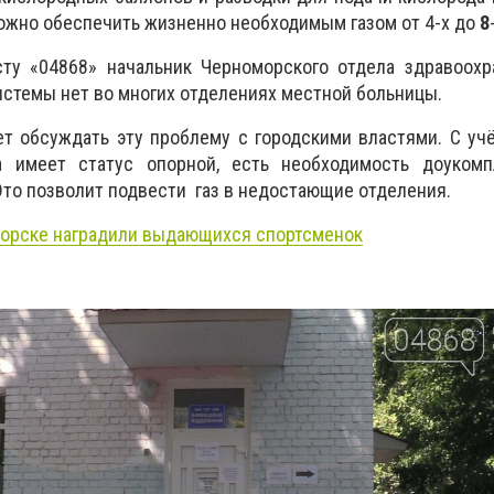
ожно обеспечить жизненно необходимым газом от 4-х до
8
ту «04868» начальник Черноморского отдела здравоох
истемы нет во многих отделениях местной больницы.
т обсуждать эту проблему с городскими властями. С учё
а имеет статус опорной, есть необходимость доукомп
Это позволит подвести газ в недостающие отделения.
орске наградили выдающихся спортсменок