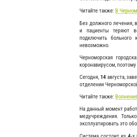
Читайте также:
В Черном
Без должного лечения, 
и пациенты теряют в
подключить больного 
невозможно.
Черноморская городск
коронавирусом, поэтому
Сегодня,
14
августа, зав
отделении Черноморско
Читайте также:
Волнения
На данный момент работ
медучреждения. Только
эксплуатировать это об
Система состоит из
4
-х