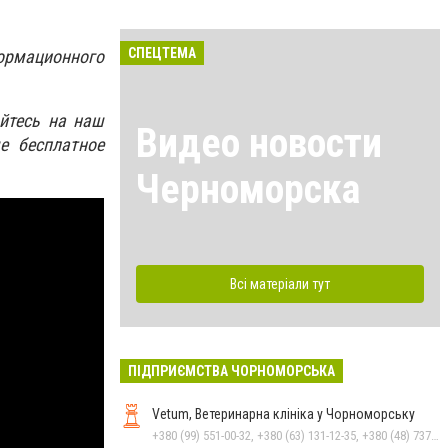
СПЕЦТЕМА
ормационного
йтесь на наш
Видео новости
е бесплатное
Черноморска
Всі матеріали тут
ПІДПРИЄМСТВА ЧОРНОМОРСЬКА
Vetum, Ветеринарна клініка у Чорноморську
+380 (99) 551-00-32, +380 (63) 131-12-35, +380 (48) 737-69-48, +380 (66) 784-33-31