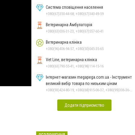
Система сповіщення населення
+380(67)350-44-68, +380(67)340-49-59
Ветеринарна Амбулаторія
+380(63)036-31-23, +380(67)557-60-41
Ветеринарна клініка
+380(96)406-94-57, +380(50)045-35-65
Vet Line, ветеринарна клініка
+380(63)790-55-41, +380(98)114-15-16
Інтернет-магазин megapega.com.ua - Інструмент
великий вибір товара по низьким цінам
+380(93)424-80-19, +380(68)915-06-37, +380(99)306-36-14
Додати підприємство
ОГОЛОШЕННЯ