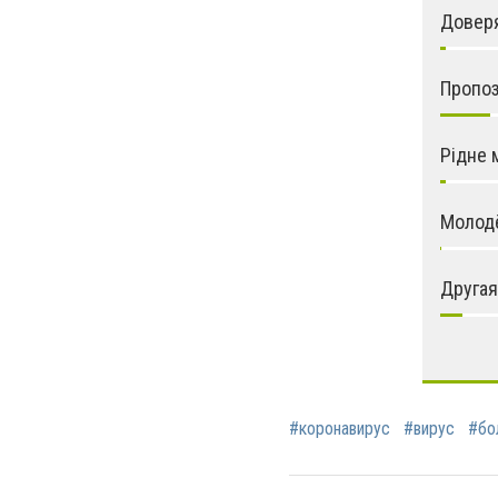
Довер
Пропо
Рідне 
Молод
Другая
#коронавирус
#вирус
#бо