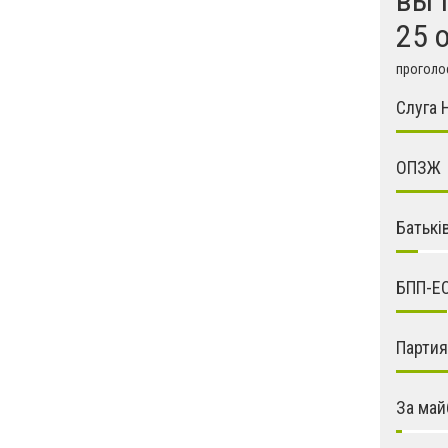
25 
проголос
Слуга 
ОПЗЖ
Батькі
БПП-Е
Парти
За май