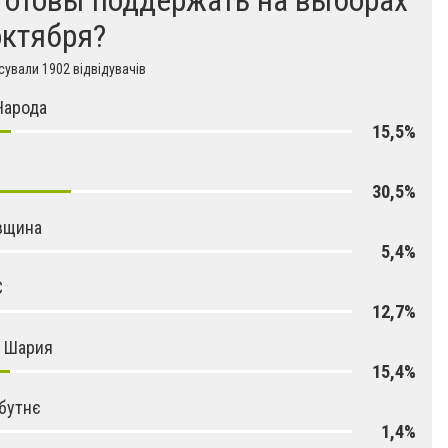
октября?
ували 1902 відвідувачів
Народа
15,5%
30,5%
вщина
5,4%
С
12,7%
я Шария
15,4%
бутнє
1,4%