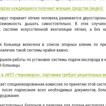
орске нуждающиеся получают моющие средства (видео)
вирус поражает лёгкие человека, развивается двухсторон
озможность дышать самостоятельно. В этих случаях
к системе искусственной вентиляции лёгких, а без к
ая больница включена в список опорных клиник по пр
 наличие такой системы крайне важно.
ершили работы по установке системы подачи кислорода в
й больницы.
 в «МТП «Черноморск»: портовики требуют решительных м
ает специализированная комиссия по принятию этой сист
 после подписания всех необходимых документов, бол
орудование.
 кислородных баллонов и разводки для подачи кислорода