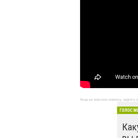
Якщо ви помітили помилку, виділіть нео
ГОЛОС М
Как
вы 