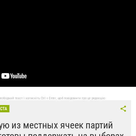
бхідний текст і натисніть Ctrl + Enter, щоб повідомити про це редакцію
ІСТА
ую из местных ячеек партий
готовы поддержать на выборах