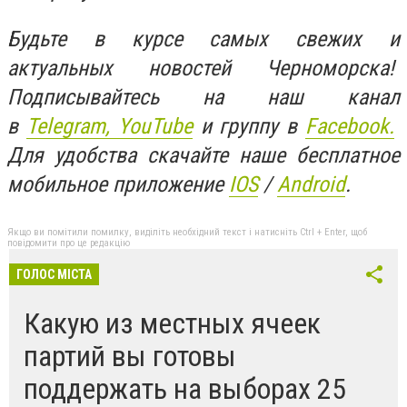
Будьте в курсе самых свежих и
актуальных новостей Черноморска!
Подписывайтесь на наш канал
в
Telegram,
YouTube
и группу в
Facebook.
Для удобства скачайте наше бесплатное
мобильное приложение
IOS
/
An
d
roid
.
Якщо ви помітили помилку, виділіть необхідний текст і натисніть Ctrl + Enter, щоб
повідомити про це редакцію
ГОЛОС МІСТА
Какую из местных ячеек
партий вы готовы
поддержать на выборах 25