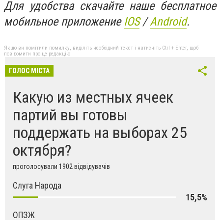
Для удобства скачайте наше бесплатное
мобильное приложение
IOS
/
An
d
roid
.
Якщо ви помітили помилку, виділіть необхідний текст і натисніть Ctrl + Enter, щоб
повідомити про це редакцію
ГОЛОС МІСТА
Какую из местных ячеек
партий вы готовы
поддержать на выборах 25
октября?
проголосували 1902 відвідувачів
Слуга Народа
15,5%
ОПЗЖ