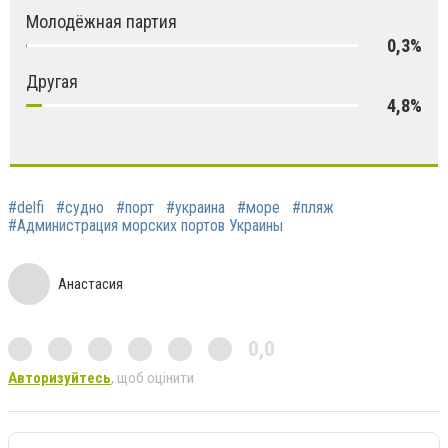
Молодёжная партия
0,3%
Другая
4,8%
#delfi
#судно
#порт
#украина
#море
#пляж
#Администрация морских портов Украины
Анастасия
0,0
Авторизуйтесь
, щоб оцінити