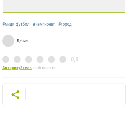
#миди-футбол
#чемпионат
#город
Денис
0,0
Авторизуйтесь
, щоб оцінити